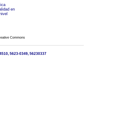
lica
alidad en
nivel
Creative Commons
04510, 5623-0349, 56230337