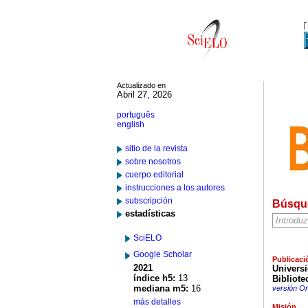
Actualizado en
Abril 27, 2026
português
english
sitio de la revista
sobre nosotros
cuerpo editorial
instrucciones a los autores
subscripción
Búsqu
estadísticas
SciELO
Google Scholar
Publicaci
2021
Universi
índice h5:
13
Bibliote
mediana m5:
16
versión On
más detalles
Misión