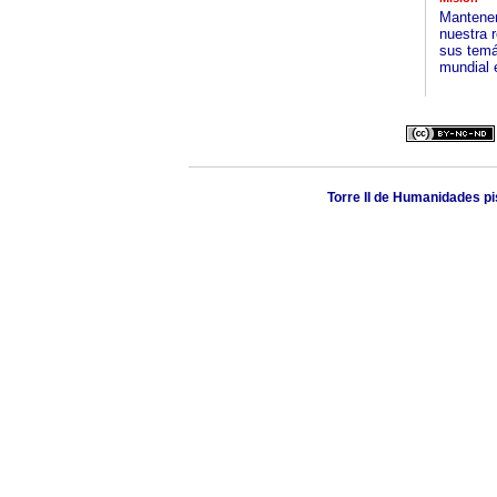
Mantener
nuestra r
sus temát
mundial e
Torre II de Humanidades p