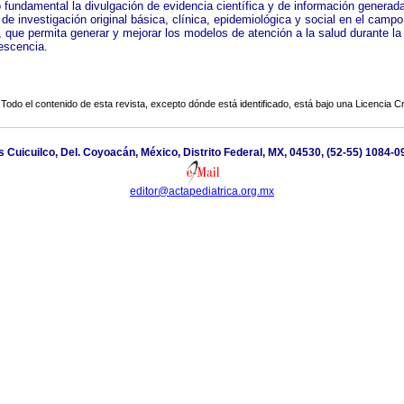
o fundamental la divulgación de evidencia científica y de información genera
de investigación original básica, clínica, epidemiológica y social en el campo
, que permita generar y mejorar los modelos de atención a la salud durante la 
lescencia.
Todo el contenido de esta revista, excepto dónde está identificado, está bajo una
Licencia 
 Cuicuilco, Del. Coyoacán, México, Distrito Federal, MX, 04530, (52-55) 1084-0
editor@actapediatrica.org.mx