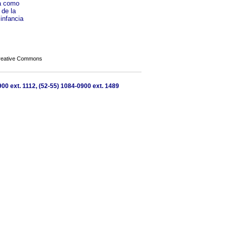
da como
 de la
infancia
Creative Commons
900 ext. 1112, (52-55) 1084-0900 ext. 1489