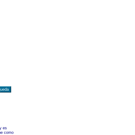
y es
ene como