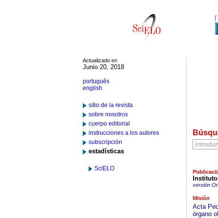
Actualizado en
Junio 20, 2018
português
english
sitio de la revista
sobre nosotros
cuerpo editorial
Búsqu
instrucciones a los autores
subscripción
estadísticas
SciELO
Publicaci
Institut
versión On
Misión
Acta Ped
órgano of