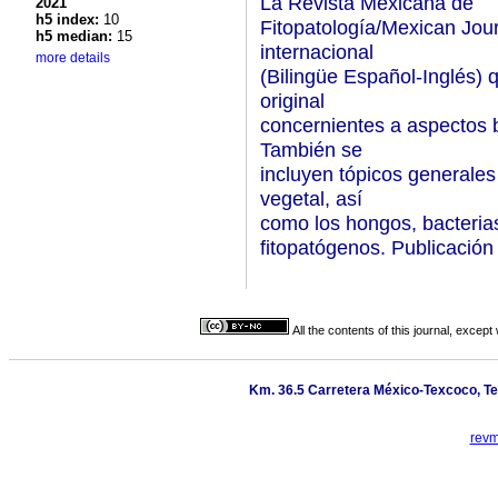
La Revista Mexicana de
2021
h5 index:
10
Fitopatología/Mexican Jour
h5 median:
15
internacional
more details
(Bilingüe Español-Inglés) q
original
concernientes a aspectos b
También se
incluyen tópicos generales
vegetal, así
como los hongos, bacterias
fitopatógenos. Publicación 
All the contents of this journal, excep
Km. 36.5 Carretera México-Texcoco, Te
revm