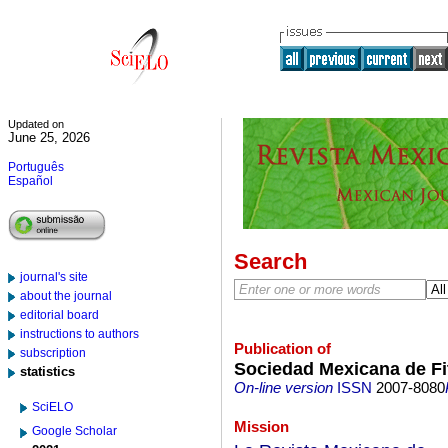
Updated on
June 25, 2026
Português
Español
Search
journal's site
about the journal
editorial board
instructions to authors
Publication of
subscription
Sociedad Mexicana de Fi
statistics
On-line version
ISSN
2007-8080
SciELO
Mission
Google Scholar