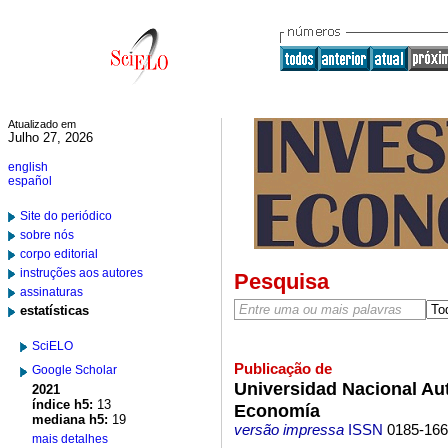
Atualizado em
Julho 27, 2026
english
español
Site do periódico
sobre nós
corpo editorial
instruções aos autores
Pesquisa
assinaturas
estatísticas
SciELO
Publicação de
Google Scholar
Universidad Nacional Au
2021
índice h5:
13
Economía
mediana h5:
19
versão impressa
ISSN
0185-16
mais detalhes