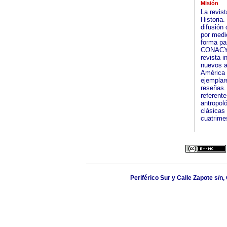
Misión
La revis
Historia
difusión 
por medi
forma par
CONACYT 
revista i
nuevos a
América 
ejemplar
reseñas.
referent
antropoló
clásicas 
cuatrimes
Periférico Sur y Calle Zapote s/n,