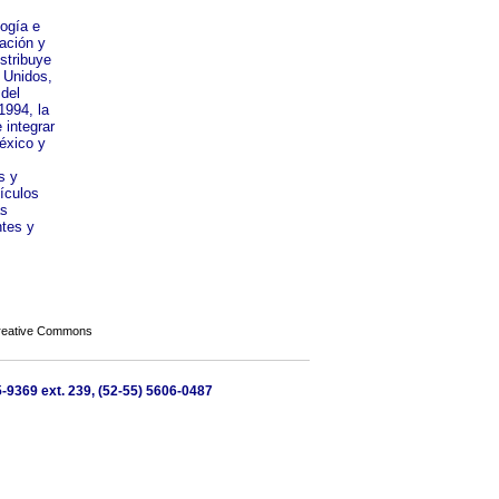
logía e
cación y
istribuye
 Unidos,
 del
1994, la
 integrar
éxico y
s y
ículos
as
ntes y
Creative Commons
65-9369 ext. 239, (52-55) 5606-0487