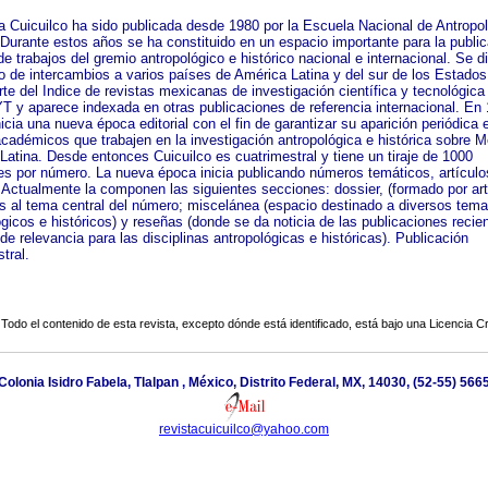
ta Cuicuilco ha sido publicada desde 1980 por la Escuela Nacional de Antropo
. Durante estos años se ha constituido en un espacio importante para la publi
de trabajos del gremio antropológico e histórico nacional e internacional. Se d
o de intercambios a varios países de América Latina y del sur de los Estados
te del Indice de revistas mexicanas de investigación científica y tecnológica
y aparece indexada en otras publicaciones de referencia internacional. En 
nicia una nueva época editorial con el fin de garantizar su aparición periódica e
cadémicos que trabajen en la investigación antropológica e histórica sobre M
Latina. Desde entonces Cuicuilco es cuatrimestral y tiene un tiraje de 1000
es por número. La nueva época inicia publicando números temáticos, artículo
 Actualmente la componen las siguientes secciones: dossier, (formado por art
es al tema central del número; miscelánea (espacio destinado a diversos tem
gicos e históricos) y reseñas (donde se da noticia de las publicaciones recie
de relevancia para las disciplinas antropológicas e históricas). Publicación
tral.
Todo el contenido de esta revista, excepto dónde está identificado, está bajo una
Licencia 
 Colonia Isidro Fabela, Tlalpan , México, Distrito Federal, MX, 14030, (52-55) 56
revistacuicuilco@yahoo.com