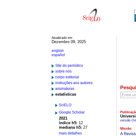
Atualizado em
Dezembro 09, 2025
english
español
Site do periódico
sobre nós
corpo editorial
instruções aos autores
Pesqu
assinaturas
estatísticas
SciELO
Google Scholar
Publicaçã
Univers
2021
versão On-
índice h5:
12
mediana h5:
27
Missão
mais detalhes
A Revist