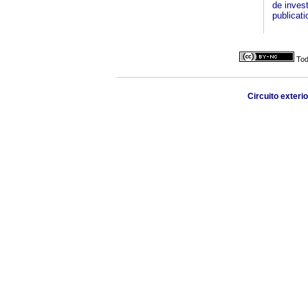
de inves
publicati
Tod
Circuito exteri