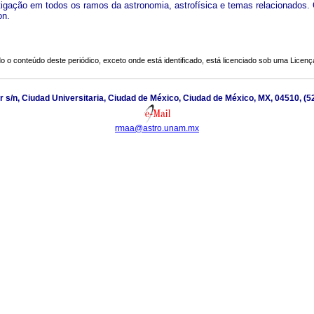
tigação em todos os ramos da astronomia, astrofísica e temas relacionados. 
on.
o o conteúdo deste periódico, exceto onde está identificado, está licenciado sob uma
Licenç
or s/n, Ciudad Universitaria, Ciudad de México, Ciudad de México, MX, 04510, (
rmaa@astro.unam.mx