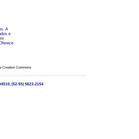
es. A
ados e
om
Oferece
a Creative Commons
 04510, (52-55) 5623-2154