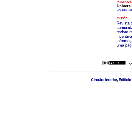
Publicaçã
Univers
versão On-
Missão
Revista 
comunida
revista 
incentiv
informaç
uma págin
Tod
Circuito Interior, Edifi