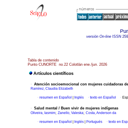
Pu
versión On-line
ISSN
259
Tabla de contenido
Punto CUNORTE no.22 Colotlán ene./jun. 2026
Artículos científicos
·
Atención socioemocional con mujeres cuidadoras de 
Ramírez, Claudia Elizabeth
·
resumen en Español
|
Inglés
·
texto en Español
·
Esp
·
Salud mental / Buen vivir de mujeres indígenas
;
;
Oliveira, Iasmim
Zanello, Valeska
Costa, Anderson da
·
resumen en Español
|
Inglés
|
Portugués
·
texto en Es