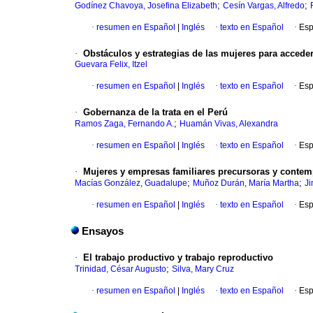
;
;
Godínez Chavoya, Josefina Elizabeth
Cesín Vargas, Alfredo
·
resumen en Español
|
Inglés
·
texto en Español
·
Esp
·
Obstáculos y estrategias de las mujeres para accede
Guevara Felix, Itzel
·
resumen en Español
|
Inglés
·
texto en Español
·
Esp
·
Gobernanza de la trata en el Perú
;
Ramos Zaga, Fernando A.
Huamán Vivas, Alexandra
·
resumen en Español
|
Inglés
·
texto en Español
·
Esp
·
Mujeres y empresas familiares precursoras y contempo
;
;
Macías González, Guadalupe
Muñoz Durán, María Martha
Ji
·
resumen en Español
|
Inglés
·
texto en Español
·
Esp
Ensayos
·
El trabajo productivo y trabajo reproductivo
;
Trinidad, César Augusto
Silva, Mary Cruz
·
resumen en Español
|
Inglés
·
texto en Español
·
Esp