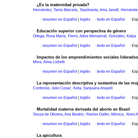
·
¿Es la maternidad privada?
;
;
Hernández, Tania Marcela
Sepúlveda, Irma Janett
Hernández
·
resumen en Español
|
Inglés
·
texto en Español
·
Esp
·
Educación superior con perspectiva de género
;
;
Ortega, Rosa María
Fierro, Adira Monserrat
González, Katya
·
resumen en Español
|
Inglés
·
texto en Español
·
Esp
·
Impactos de los emprendimientos sociales liderados 
Mora, Alma Lizbeth
·
resumen en Español
|
Inglés
·
texto en Español
·
Esp
·
La representación descriptiva y sustantiva de las muj
;
Contreras, Julio Cesar
Ávila, Sanjuana Anayeli
·
resumen en Español
|
Inglés
·
texto en Español
·
Esp
·
Mortalidad materna derivada del aborto en Brasil
;
;
Souza de Oliveira, Ana Beatriz
Ramos Daltro, Mónica
Alves A
·
resumen en Español
|
Inglés
·
texto en Español
·
Esp
·
La apicultura