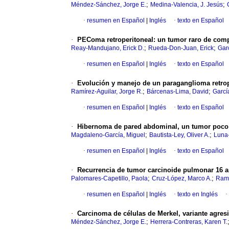
;
;
Méndez-Sánchez, Jorge E.
Medina-Valencia, J. Jesús
·
resumen en Español
|
Inglés
·
texto en Español
·
PEComa retroperitoneal: un tumor raro de comp
;
;
Reay-Mandujano, Erick D.
Rueda-Don-Juan, Erick
Gar
·
resumen en Español
|
Inglés
·
texto en Español
·
Evolución y manejo de un paraganglioma retrope
;
;
Ramírez-Aguilar, Jorge R.
Bárcenas-Lima, David
Garcí
·
resumen en Español
|
Inglés
·
texto en Español
·
Hibernoma de pared abdominal, un tumor poco f
;
;
Magdaleno-García, Miguel
Bautista-Ley, Oliver A.
Luna-
·
resumen en Español
|
Inglés
·
texto en Español
·
Recurrencia de tumor carcinoide pulmonar 16 a
;
;
Palomares-Capetillo, Paola
Cruz-López, Marco A.
Ramí
·
resumen en Español
|
Inglés
·
texto en Inglés
·
·
Carcinoma de células de Merkel, variante agresi
;
Méndez-Sánchez, Jorge E.
Herrera-Contreras, Karen T.