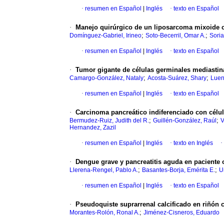
·
resumen en Español
|
Inglés
·
texto en Español
·
Manejo quirúrgico de un liposarcoma mixoide ce
;
;
Domínguez-Gabriel, Irineo
Soto-Becerril, Omar A.
Sori
·
resumen en Español
|
Inglés
·
texto en Español
·
Tumor gigante de células germinales mediastin
;
;
Camargo-González, Nataly
Acosta-Suárez, Shary
Luen
·
resumen en Español
|
Inglés
·
texto en Español
·
Carcinoma pancreático indiferenciado con célul
;
;
Bermudez-Ruiz, Judith del R.
Guillén-González, Raúl
V
Hernandez, Zazil
·
resumen en Español
|
Inglés
·
texto en Inglés
·
·
Dengue grave y pancreatitis aguda en paciente 
;
;
Llerena-Rengel, Pablo A.
Basantes-Borja, Emérita E.
U
·
resumen en Español
|
Inglés
·
texto en Español
·
Pseudoquiste suprarrenal calcificado en riñón 
;
Morantes-Rolón, Ronal A.
Jiménez-Cisneros, Eduardo