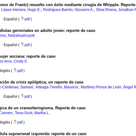
umor de Frantz) resuelto con éxito mediante cirugía de Whipple. Reporte
;
;
;
López-Herrera, Hugo E.
Rodríguez-Barrón, Giovanni A.
Silva-Rivera, Jonathan 
·
Español (
pdf
)
lulas germinales en adulto joven: reporte de caso
rez, Netzahualcoyotl
·
Español (
pdf
)
ujer anciana: reporte de caso
tiz-Arce, Cindy S.
Inglés (
pdf
)
ción de crisis epiléptica, un reporte de caso
;
;
z-Cárdenas, Samuel
Arteaga-Treviño, Mauricio
Martínez-Ponce de León, Ángel R
·
Español (
pdf
)
rgica de un craneofaringioma. Reporte de caso
;
 Carmen
Tena-Suck, Martha L.
Inglés (
pdf
)
ula suprarrenal izquierda: reporte de un caso