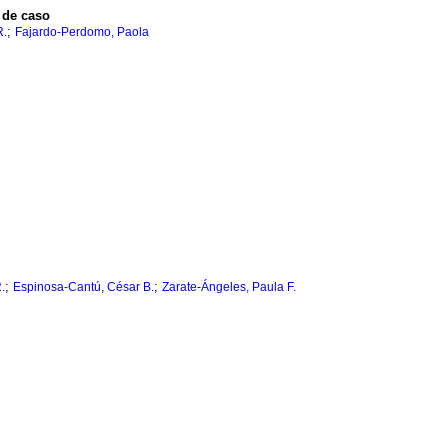
 de caso
;
R.
Fajardo-Perdomo, Paola
;
;
.
Espinosa-Cantú, César B.
Zarate-Ángeles, Paula F.