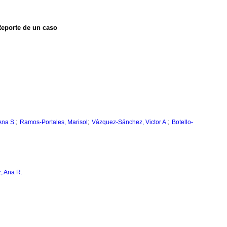
Reporte de un caso
;
;
;
Ana S.
Ramos-Portales, Marisol
Vázquez-Sánchez, Victor A.
Botello-
, Ana R.