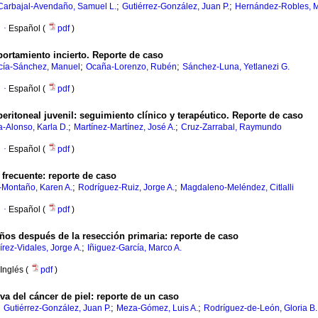
;
;
Carbajal-Avendaño, Samuel L.
Gutiérrez-González, Juan P.
Hernández-Robles, 
·
Español (
pdf
)
ortamiento incierto. Reporte de caso
;
;
cía-Sánchez, Manuel
Ocaña-Lorenzo, Rubén
Sánchez-Luna, Yetlanezi G.
·
Español (
pdf
)
ritoneal juvenil: seguimiento clínico y terapéutico. Reporte de caso
;
;
a-Alonso, Karla D.
Martínez-Martínez, José A.
Cruz-Zarrabal, Raymundo
·
Español (
pdf
)
recuente: reporte de caso
;
;
Montaño, Karen A.
Rodríguez-Ruiz, Jorge A.
Magdaleno-Meléndez, Citlalli
·
Español (
pdf
)
ños después de la resección primaria: reporte de caso
;
rez-Vidales, Jorge A.
Iñiguez-García, Marco A.
Inglés (
pdf
)
va del cáncer de piel: reporte de un caso
;
;
;
Gutiérrez-González, Juan P.
Meza-Gómez, Luis A.
Rodríguez-de-León, Gloria B.