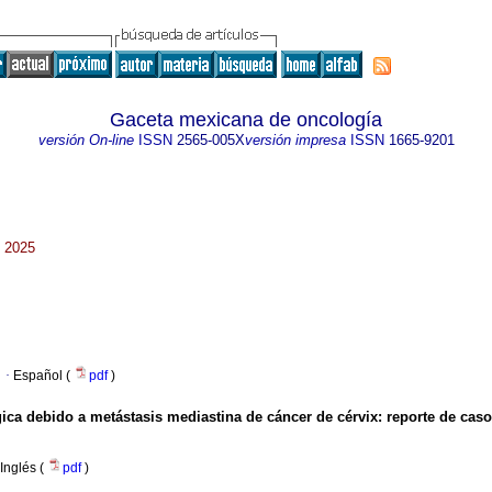
Gaceta mexicana de oncología
versión On-line
ISSN
2565-005X
versión impresa
ISSN
1665-9201
. 2025
·
Español (
pdf
)
ágica debido a metástasis mediastina de cáncer de cérvix: reporte de caso
Inglés (
pdf
)