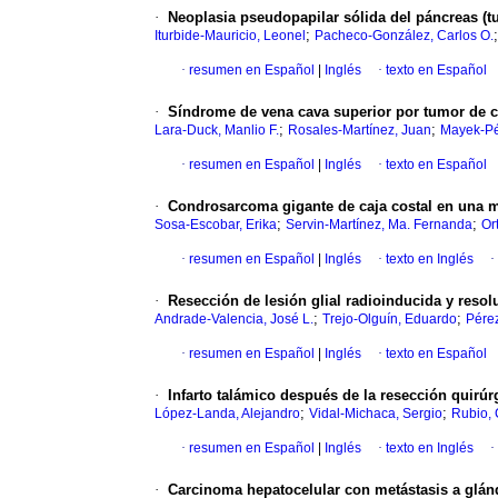
·
Neoplasia pseudopapilar sólida del páncreas (t
;
Iturbide-Mauricio, Leonel
Pacheco-González, Carlos O.
·
resumen en Español
|
Inglés
·
texto en Español
·
Síndrome de vena cava superior por tumor de cé
;
;
Lara-Duck, Manlio F.
Rosales-Martínez, Juan
Mayek-Pé
·
resumen en Español
|
Inglés
·
texto en Español
·
Condrosarcoma gigante de caja costal en una m
;
;
Sosa-Escobar, Erika
Servin-Martínez, Ma. Fernanda
Or
·
resumen en Español
|
Inglés
·
texto en Inglés
·
·
Resección de lesión glial radioinducida y resolu
;
;
Andrade-Valencia, José L.
Trejo-Olguín, Eduardo
Pére
·
resumen en Español
|
Inglés
·
texto en Español
·
Infarto talámico después de la resección quirú
;
;
López-Landa, Alejandro
Vidal-Michaca, Sergio
Rubio,
·
resumen en Español
|
Inglés
·
texto en Inglés
·
·
Carcinoma hepatocelular con metástasis a glánd