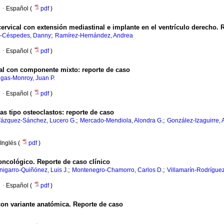
·
Español (
pdf
)
rvical con extensión mediastinal e implante en el ventrículo derecho. 
;
a-Céspedes, Danny
Ramírez-Hernández, Andrea
·
Español (
pdf
)
al con componente mixto: reporte de caso
gas-Monroy, Juan P.
·
Español (
pdf
)
as tipo osteoclastos: reporte de caso
;
;
ázquez-Sánchez, Lucero G.
Mercado-Mendiola, Alondra G.
González-Izaguirre, 
Inglés (
pdf
)
oncológico. Reporte de caso clínico
;
;
nigarro-Quiñónez, Luis J.
Montenegro-Chamorro, Carlos D.
Villamarín-Rodríguez
·
Español (
pdf
)
con variante anatómica. Reporte de caso