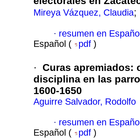
electorales en Zacate
;
Mireya Vázquez, Claudia
·
resumen en Españo
Español (
pdf
)
·
Curas apremiados: cr
disciplina en las par
1600-1650
Aguirre Salvador, Rodolfo
·
resumen en Españo
Español (
pdf
)