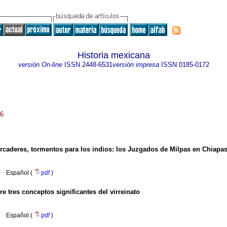
Historia mexicana
versión On-line
ISSN
2448-6531
versión impresa
ISSN
0185-0172
26
ercaderes, tormentos para los indios: los Juzgados de Milpas en Chiapa
·
Español (
pdf
)
 tres conceptos significantes del virreinato
·
Español (
pdf
)