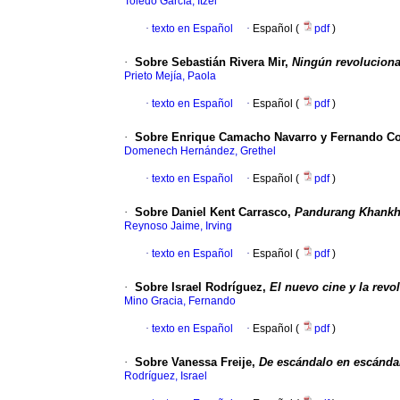
Toledo García, Itzel
·
texto en Español
·
Español (
pdf
)
·
Sobre Sebastián Rivera Mir,
Ningún revolucionar
Prieto Mejía, Paola
·
texto en Español
·
Español (
pdf
)
·
Sobre Enrique Camacho Navarro y Fernando 
Domenech Hernández, Grethel
·
texto en Español
·
Español (
pdf
)
·
Sobre Daniel Kent Carrasco,
Pandurang Khankhoj
Reynoso Jaime, Irving
·
texto en Español
·
Español (
pdf
)
·
Sobre Israel Rodríguez,
El nuevo cine y la revo
Mino Gracia, Fernando
·
texto en Español
·
Español (
pdf
)
·
Sobre Vanessa Freije,
De escándalo en escándal
Rodríguez, Israel