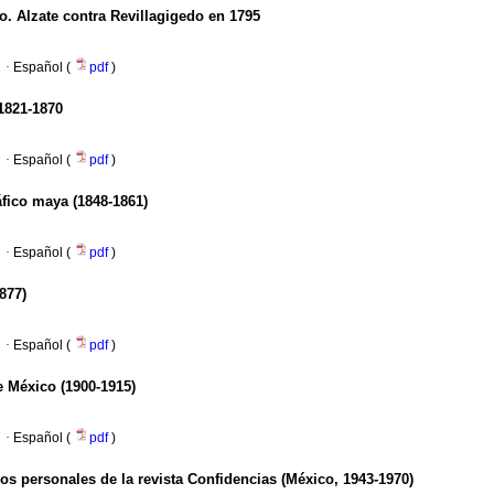
co. Alzate contra Revillagigedo en 1795
·
Español (
pdf
)
1821-1870
·
Español (
pdf
)
áfico maya (1848-1861)
·
Español (
pdf
)
877)
·
Español (
pdf
)
e México (1900-1915)
·
Español (
pdf
)
os personales de la revista Confidencias (México, 1943-1970)