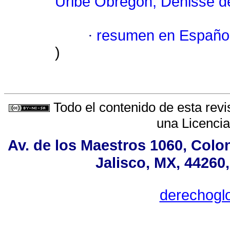
Uribe Obregón, Denisse d
·
resumen en Españo
)
Todo el contenido de esta revi
una
Licenci
Av. de los Maestros 1060, Colo
Jalisco, MX, 44260
derechogl