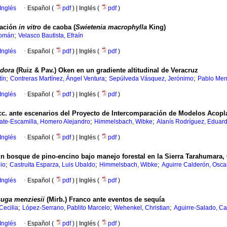
Inglés
·
Español (
pdf
) | Inglés (
pdf
)
cación
in vitro
de caoba (
Swietenia macrophylla
King)
;
Román
Velasco Bautista, Efraín
Inglés
·
Español (
pdf
) | Inglés (
pdf
)
odora
(Ruiz & Pav.) Oken en un gradiente altitudinal de Veracruz
;
;
;
tín
Contreras Martínez, Ángel Ventura
Sepúlveda Vásquez, Jerónimo
Pablo Men
Inglés
·
Español (
pdf
) | Inglés (
pdf
)
c. ante escenarios del Proyecto de Intercomparación de Modelos Acop
;
;
ate-Escamilla, Homero Alejandro
Himmelsbach, Wibke
Alanís Rodríguez, Eduar
Inglés
·
Español (
pdf
) | Inglés (
pdf
)
un bosque de pino-encino bajo manejo forestal en la Sierra Tarahumara
;
;
;
io
Castruita Esparza, Luis Ubaldo
Himmelsbach, Wibke
Aguirre Calderón, Oscar
Inglés
·
Español (
pdf
) | Inglés (
pdf
)
uga menziesii
(Mirb.) Franco ante eventos de sequía
;
;
;
Cecilia
López-Serrano, Pablito Marcelo
Wehenkel, Christian
Aguirre-Salado, Car
Inglés
·
Español (
pdf
) | Inglés (
pdf
)