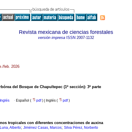
Revista mexicana de ciencias forestales
versión impresa
ISSN
2007-1132
e./feb. 2026
arbórea del Bosque de Chapultepec (1ª sección): 3ª parte
Inglés
·
Español (
pdf
) | Inglés (
pdf
)
inos tropicales con diferentes concentraciones de auxina
;
;
Luna, Alberto
Jiménez Casas, Marcos
Silva Pérez, Norberto