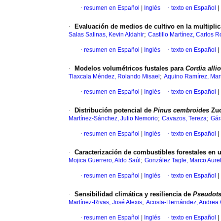
·
resumen en Español
|
Inglés
·
texto en Español
|
·
Evaluación de medios de cultivo en la multipli
;
Salas Salinas, Kevin Aldahir
Castillo Martínez, Carlos 
·
resumen en Español
|
Inglés
·
texto en Español
|
·
Modelos volumétricos fustales para
Cordia alli
;
Tlaxcala Méndez, Rolando Misael
Aquino Ramírez, Mar
·
resumen en Español
|
Inglés
·
texto en Español
|
·
Distribución potencial de
Pinus cembroides
Zuc
;
;
Martínez-Sánchez, Julio Nemorio
Cavazos, Tereza
Gár
·
resumen en Español
|
Inglés
·
texto en Español
|
·
Caracterización de combustibles forestales en 
;
Mojica Guerrero, Aldo Saúl
González Tagle, Marco Aurel
·
resumen en Español
|
Inglés
·
texto en Español
|
·
Sensibilidad climática y resiliencia de
Pseudots
;
Martínez-Rivas, José Alexis
Acosta-Hernández, Andrea 
·
resumen en Español
|
Inglés
·
texto en Español
|