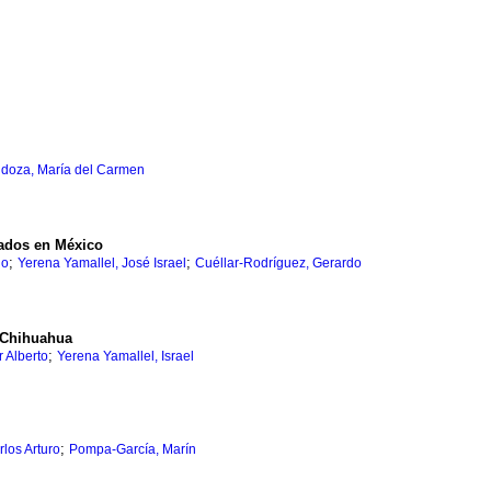
doza, María del Carmen
lados en México
;
;
do
Yerena Yamallel, José Israel
Cuéllar-Rodríguez, Gerardo
, Chihuahua
;
 Alberto
Yerena Yamallel, Israel
;
los Arturo
Pompa-García, Marín