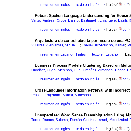
·
resumen en Inglés
·
texto en Inglés
·
Inglés (
pdf
)
·
Robust Spoken Language Understanding for House S
;
;
;
Vanzo, Andrea
Croce, Danilo
Bastianelli, Emanuele
Basili, 
·
resumen en Inglés
·
texto en Inglés
·
Inglés (
pdf
)
·
Arquitectura de control abierta por medio de una PC
;
;
Villarreal-Cervantes, Miguel G.
De-la-Cruz-Muciño, Daniel
Pa
·
resumen en Español
|
Inglés
·
texto en Español
·
Esp
·
Business Process Models Clustering Based on Mult
;
;
;
Ordoñez, Hugo
Merchán, Luis
Ordoñez, Armando
Cobos, Ca
·
resumen en Inglés
·
texto en Inglés
·
Inglés (
pdf
)
·
Cross-Language Information Retrieval with Incorrect
;
Prasath, Rajendra
Sarkar, Sudeshna
·
resumen en Inglés
·
texto en Inglés
·
Inglés (
pdf
)
·
Unsupervised Word Sense Disambiguation Using Alp
;
;
Torres-Ramos, Sulema
Román-Godínez, Israel
Mendizabal-R
·
resumen en Inglés
·
texto en Inglés
·
Inglés (
pdf
)