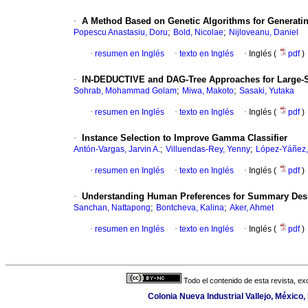
·
A Method Based on Genetic Algorithms for Generati
;
;
Popescu Anastasiu, Doru
Bold, Nicolae
Nijloveanu, Daniel
·
resumen en Inglés
·
texto en Inglés
·
Inglés (
pdf
)
·
IN-DEDUCTIVE and DAG-Tree Approaches for Large-Scal
;
;
Sohrab, Mohammad Golam
Miwa, Makoto
Sasaki, Yutaka
·
resumen en Inglés
·
texto en Inglés
·
Inglés (
pdf
)
·
Instance Selection to Improve Gamma Classifier
;
;
Antón-Vargas, Jarvin A.
Villuendas-Rey, Yenny
López-Yáñez,
·
resumen en Inglés
·
texto en Inglés
·
Inglés (
pdf
)
·
Understanding Human Preferences for Summary Des
;
;
Sanchan, Nattapong
Bontcheva, Kalina
Aker, Ahmet
·
resumen en Inglés
·
texto en Inglés
·
Inglés (
pdf
)
Todo el contenido de esta revista, ex
Colonia Nueva Industrial Vallejo, México,