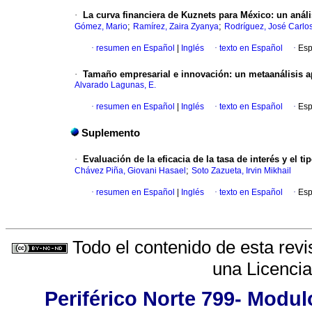
·
La curva financiera de Kuznets para México: un anál
;
;
Gómez, Mario
Ramírez, Zaira Zyanya
Rodríguez, José Carlo
·
resumen en Español
|
Inglés
·
texto en Español
·
Esp
·
Tamaño empresarial e innovación: un metaanálisis a
Alvarado Lagunas, E.
·
resumen en Español
|
Inglés
·
texto en Español
·
Esp
Suplemento
·
Evaluación de la eficacia de la tasa de interés y el 
;
Chávez Piña, Giovani Hasael
Soto Zazueta, Irvin Mikhail
·
resumen en Español
|
Inglés
·
texto en Español
·
Esp
Todo el contenido de esta revi
una
Licenci
Periférico Norte 799- Modul