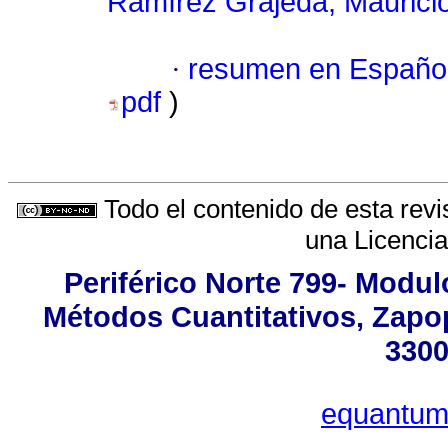
Ramírez Grajeda, Maurici
·
resumen en Españo
pdf
)
Todo el contenido de esta revi
una
Licenci
Periférico Norte 799- Modul
Métodos Cuantitativos, Zapop
3300
equantu