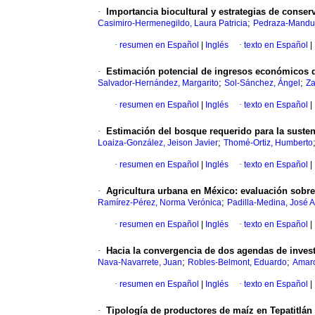
·
Importancia biocultural y estrategias de conse
;
Casimiro-Hermenegildo, Laura Patricia
Pedraza-Manduj
·
resumen en Español
|
Inglés
·
texto en Español
|
·
Estimación potencial de ingresos económicos d
;
;
Salvador-Hernández, Margarito
Sol-Sánchez, Ángel
Za
·
resumen en Español
|
Inglés
·
texto en Español
|
·
Estimación del bosque requerido para la sustent
;
Loaiza-González, Jeison Javier
Thomé-Ortiz, Humberto
·
resumen en Español
|
Inglés
·
texto en Español
|
·
Agricultura urbana en México: evaluación sobre s
;
Ramírez-Pérez, Norma Verónica
Padilla-Medina, José A
·
resumen en Español
|
Inglés
·
texto en Español
|
·
Hacia la convergencia de dos agendas de investi
;
;
Nava-Navarrete, Juan
Robles-Belmont, Eduardo
Amaro
·
resumen en Español
|
Inglés
·
texto en Español
|
·
Tipología de productores de maíz en Tepatitlán