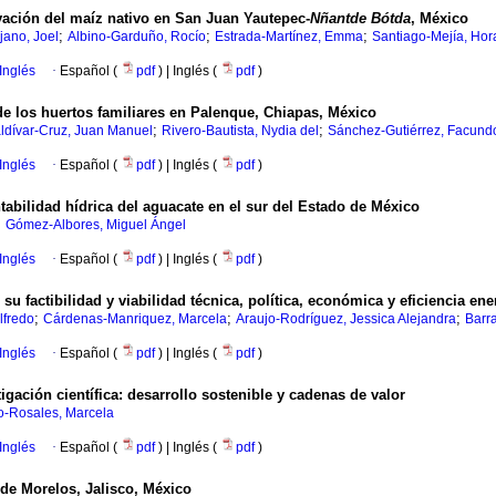
rvación del maíz nativo en San Juan Yautepec-
Nñantde Bótda
, México
;
;
;
ano, Joel
Albino-Garduño, Rocío
Estrada-Martínez, Emma
Santiago-Mejía, Hor
Inglés
·
Español (
pdf
) | Inglés (
pdf
)
e los huertos familiares en Palenque, Chiapas, México
;
;
ldívar-Cruz, Juan Manuel
Rivero-Bautista, Nydia del
Sánchez-Gutiérrez, Facund
Inglés
·
Español (
pdf
) | Inglés (
pdf
)
abilidad hídrica del aguacate en el sur del Estado de México
;
Gómez-Albores, Miguel Ángel
Inglés
·
Español (
pdf
) | Inglés (
pdf
)
u factibilidad y viabilidad técnica, política, económica y eficiencia ene
;
;
;
lfredo
Cárdenas-Manriquez, Marcela
Araujo-Rodríguez, Jessica Alejandra
Barra
Inglés
·
Español (
pdf
) | Inglés (
pdf
)
gación científica: desarrollo sostenible y cadenas de valor
-Rosales, Marcela
Inglés
·
Español (
pdf
) | Inglés (
pdf
)
 de Morelos, Jalisco, México