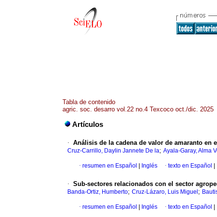
Tabla de contenido
agric. soc. desarro vol.22 no.4 Texcoco oct./dic. 2025
Artículos
·
Análisis de la cadena de valor de amaranto en 
;
Cruz-Carrillo, Daylin Jannete De la
Ayala-Garay, Alma V
·
resumen en Español
|
Inglés
·
texto en Español
|
·
Sub-sectores relacionados con el sector agrop
;
;
Banda-Ortiz, Humberto
Cruz-Lázaro, Luis Miguel
Bauti
·
resumen en Español
|
Inglés
·
texto en Español
|