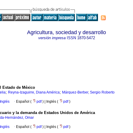
Agricultura, sociedad y desarrollo
versión impresa
ISSN
1870-5472
el Estado de México
;
;
elia
Reyna-Izaguirre, Diana América
Márquez-Berber, Sergio Roberto
Inglés
·
Español (
pdf
) | Inglés (
pdf
)
ecuario y la demanda de Estados Unidos de América
sta-Hernández, Omar
Inglés
·
Español (
pdf
) | Inglés (
pdf
)