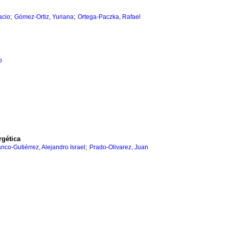
;
;
acio
Gómez-Ortiz, Yuriana
Ortega-Paczka, Rafael
o
rgética
;
nco-Gutiérrez, Alejandro Israel
Prado-Olivarez, Juan