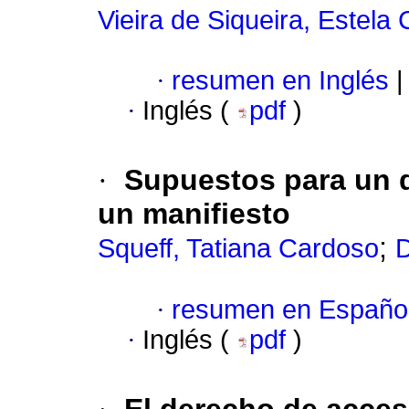
Vieira de Siqueira, Estela 
·
resumen en Inglés
|
·
Inglés (
pdf
)
·
Supuestos para un d
un manifiesto
;
Squeff, Tatiana Cardoso
D
·
resumen en Españo
·
Inglés (
pdf
)