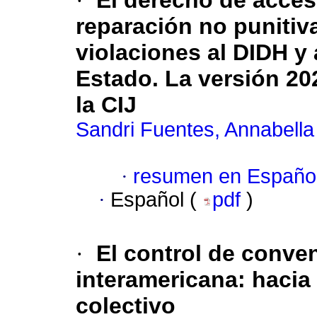
·
El derecho de acceso
reparación no punitiv
violaciones al DIDH y 
Estado. La versión 202
la CIJ
Sandri Fuentes, Annabella
·
resumen en Españo
·
Español (
pdf
)
·
El control de conven
interamericana: hacia
colectivo