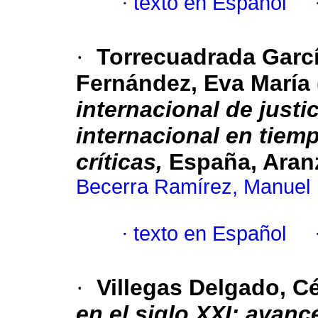
·
texto en Español
·
Torrecuadrada Garc
Fernández, Eva María 
internacional de justi
internacional en tie
críticas,
España, Aranz
Becerra Ramírez, Manuel
·
texto en Español
·
Villegas Delgado, C
en el siglo XXI: avanc