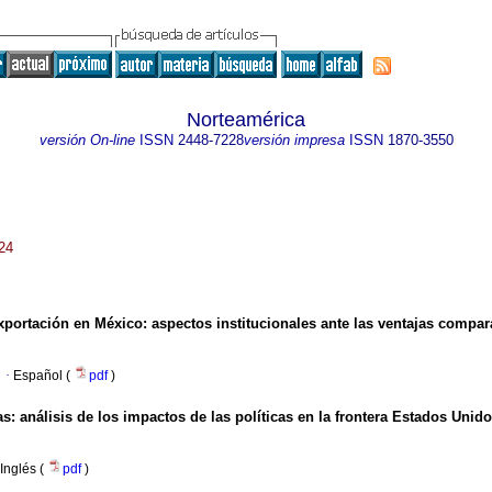
Norteamérica
versión On-line
ISSN
2448-7228
versión impresa
ISSN
1870-3550
024
exportación en México: aspectos institucionales ante las ventajas compara
·
Español (
pdf
)
: análisis de los impactos de las políticas en la frontera Estados Unid
Inglés (
pdf
)