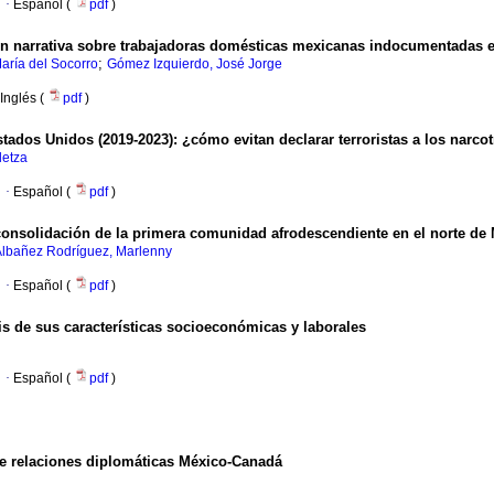
·
Español (
pdf
)
ión narrativa sobre trabajadoras domésticas mexicanas indocumentadas 
;
aría del Socorro
Gómez Izquierdo, José Jorge
Inglés (
pdf
)
ados Unidos (2019-2023): ¿cómo evitan declarar terroristas a los narcot
letza
·
Español (
pdf
)
consolidación de la primera comunidad afrodescendiente en el norte de
lbañez Rodríguez, Marlenny
·
Español (
pdf
)
s de sus características socioeconómicas y laborales
·
Español (
pdf
)
e relaciones diplomáticas México-Canadá