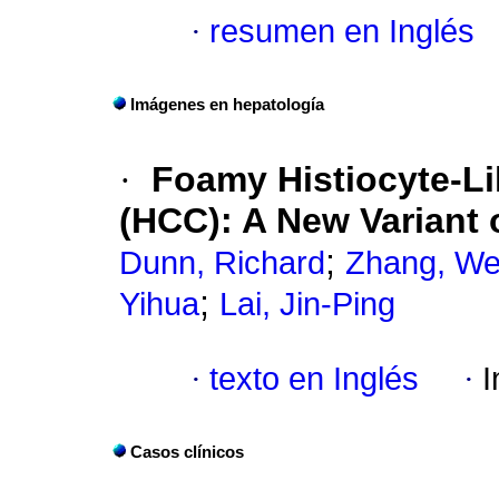
·
resumen en Inglés
Imágenes en hepatología
·
Foamy Histiocyte-Li
(HCC): A New Variant
;
Dunn, Richard
Zhang, We
;
Yihua
Lai, Jin-Ping
·
texto en Inglés
·
I
Casos clínicos