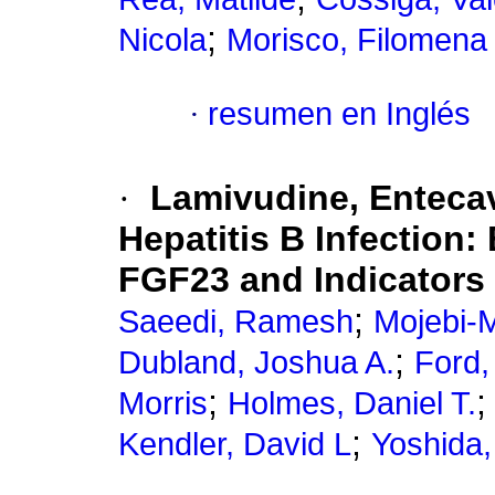
;
Nicola
Morisco, Filomena
·
resumen en Inglés
·
Lamivudine, Entecav
Hepatitis B Infection:
FGF23 and Indicators
;
Saeedi, Ramesh
Mojebi-M
;
Dubland, Joshua A.
Ford,
;
Morris
Holmes, Daniel T.
;
Kendler, David L
Yoshida,