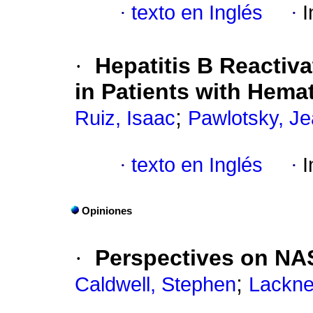
·
texto en Inglés
·
I
·
Hepatitis B Reactiva
in Patients with Hema
;
Ruiz, Isaac
Pawlotsky, Je
·
texto en Inglés
·
I
Opiniones
·
Perspectives on NAS
;
Caldwell, Stephen
Lackner