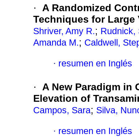
·
A Randomized Contro
Techniques for Large
;
Shriver, Amy R.
Rudnick,
;
Amanda M.
Caldwell, Ste
·
resumen en Inglés
·
A New Paradigm in 
Elevation of Transam
;
Campos, Sara
Silva, Nun
·
resumen en Inglés