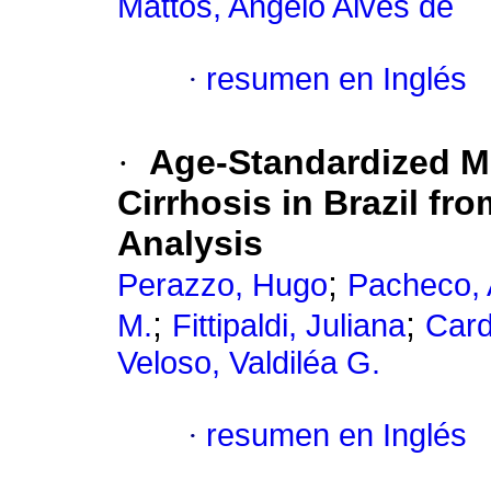
Mattos, Angelo Alves de
·
resumen en Inglés
·
Age-Standardized Mo
Cirrhosis in Brazil fr
Analysis
;
Perazzo, Hugo
Pacheco, 
;
;
M.
Fittipaldi, Juliana
Card
Veloso, Valdiléa G.
·
resumen en Inglés