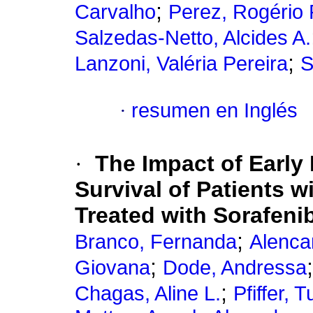
;
Carvalho
Perez, Rogério
Salzedas-Netto, Alcides A.
;
Lanzoni, Valéria Pereira
S
·
resumen en Inglés
·
The Impact of Early
Survival of Patients 
Treated with Sorafeni
;
Branco, Fernanda
Alenca
;
Giovana
Dode, Andressa
;
Chagas, Aline L.
Pfiffer, T