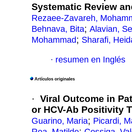
Systematic Review an
Rezaee-Zavareh, Moham
;
Behnava, Bita
Alavian, 
;
Mohammad
Sharafi, Heid
·
resumen en Inglés
Artículos originales
·
Viral Outcome in Pat
or HCV-Ab Positivity
;
Guarino, Maria
Picardi, 
;
Rea, Matilde
Cossiga, Val