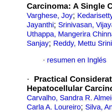
Carcinoma: A Single 
;
Varghese, Joy
Kedariset
;
Jayanthi
Srinivasan, Vija
Uthappa, Mangerira Chin
;
Sanjay
Reddy, Mettu Srin
·
resumen en Inglés
·
Practical Considerat
Hepatocellular Carcino
Carvalho, Sandra R. Alme
;
Carla A. Loureiro
Silva, A