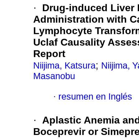
·
Drug-induced Liver I
Administration with C
Lymphocyte Transform
Uclaf Causality Asse
Report
;
Niijima, Katsura
Niijima, 
Masanobu
·
resumen en Inglés
·
Aplastic Anemia an
Boceprevir or Simepre