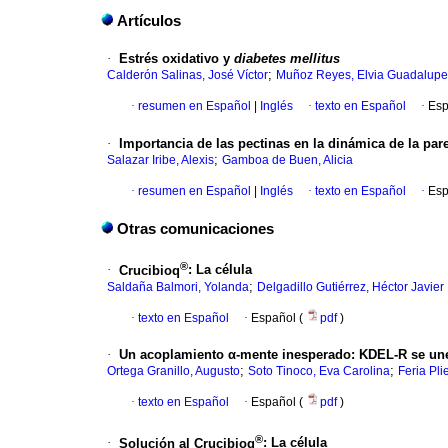
Artículos
·
Estrés oxidativo y
diabetes mellitus
;
Calderón Salinas, José Víctor
Muñoz Reyes, Elvia Guadalupe
·
resumen en Español
|
Inglés
·
texto en Español
·
Esp
·
Importancia de las pectinas en la dinámica de la pare
;
Salazar Iribe, Alexis
Gamboa de Buen, Alicia
·
resumen en Español
|
Inglés
·
texto en Español
·
Esp
Otras comunicaciones
®
·
Crucibioq
:
La célula
;
Saldaña Balmori, Yolanda
Delgadillo Gutiérrez, Héctor Javier
·
texto en Español
·
Español (
pdf
)
·
Un acoplamiento
α
-mente inesperado
:
KDEL-R se une
;
;
Ortega Granillo, Augusto
Soto Tinoco, Eva Carolina
Feria Pli
·
texto en Español
·
Español (
pdf
)
®
·
Solución al Crucibioq
:
La célula