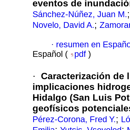
eventos de inundaci
Sánchez-Núñez, Juan M.
;
Novelo, David A.
Zamoran
·
resumen en Españo
Español (
pdf
)
·
Caracterización de 
implicaciones hidroge
Hidalgo (San Luis Po
geofísicos potenciale
;
Pérez-Corona, Fred Y.
Ló
;
;