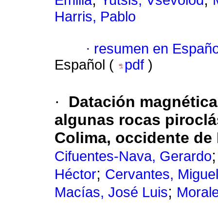
Emilia
Yutsis, Vsevolod
Harris, Pablo
·
resumen en Españo
Español (
pdf
)
·
Datación magnética
algunas rocas piroclá
Colima, occidente de
Cifuentes-Nava, Gerardo
;
Héctor
Cervantes, Migue
;
Macías, José Luis
Morale