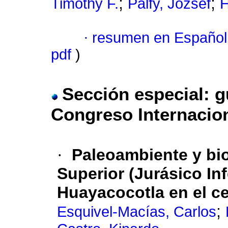
;
;
Timothy F.
Pálfy, József
H
·
resumen en Español
pdf
)
Sección especial: g
Congreso Internacion
·
Paleoambiente y bio
Superior (Jurásico In
Huayacocotla en el c
;
Esquivel-Macías, Carlos