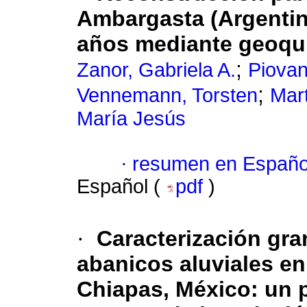
Ambargasta (Argentin
años mediante geoquí
;
Zanor, Gabriela A.
Piovan
;
Vennemann, Torsten
Mar
María Jesús
·
resumen en Españo
Español (
pdf
)
·
Caracterización gra
abanicos aluviales en
Chiapas, México: un p