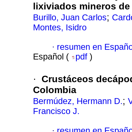
lixiviados mineros de
;
Burillo, Juan Carlos
Card
Montes, Isidro
·
resumen en Españo
Español (
pdf
)
·
Crustáceos decápod
Colombia
;
Bermúdez, Hermann D.
V
Francisco J.
·
resumen en Españo