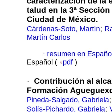
caracterización de la 
talud en la 3ª Secció
Ciudad de México.
;
Cárdenas-Soto, Martín
Ra
Martín Carlos
·
resumen en Españo
Español (
pdf
)
·
Contribución al alca
Formación Agueguexqu
Pineda-Salgado, Gabriela
;
Solís-Pichardo, Gabriela