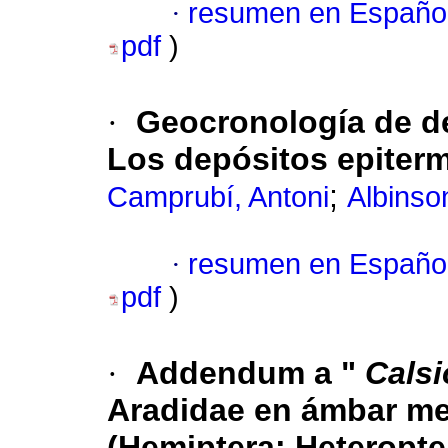
·
resumen en Españo
pdf
)
·
Geocronología de d
Los depósitos epiter
;
Camprubí, Antoni
Albinso
·
resumen en Españo
pdf
)
·
Addendum a "
Calsi
Aradidae en ámbar me
(Hemiptera: Heteropte