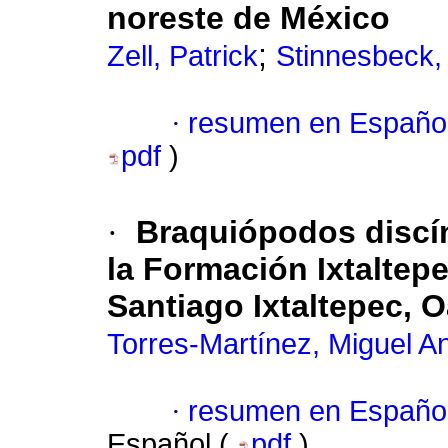
noreste de México
;
Zell, Patrick
Stinnesbeck,
·
resumen en Españo
pdf
)
·
Braquiópodos discín
la Formación Ixtaltepe
Santiago Ixtaltepec, 
Torres-Martínez, Miguel A
·
resumen en Españo
Español (
pdf
)