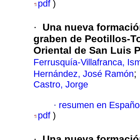
pdf
)
·
Una nueva formación
graben de Peotillos-To
Oriental de San Luis P
Ferrusquía-Villafranca, Is
;
Hernández, José Ramón
Castro, Jorge
·
resumen en Españo
pdf
)
·
Una nueva formación