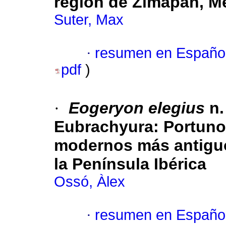
región de Zimapán, Mé
Suter, Max
·
resumen en Españo
pdf
)
·
Eogeryon elegius
n.
Eubrachyura: Portunoi
modernos más antiguo
la Península Ibérica
Ossó, Àlex
·
resumen en Españo