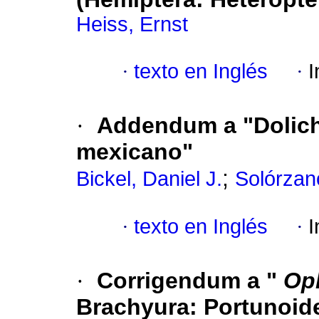
Heiss, Ernst
·
texto en Inglés
·
I
·
Addendum a "Dolich
mexicano"
;
Bickel, Daniel J.
Solórzan
·
texto en Inglés
·
I
·
Corrigendum a "
Op
Brachyura: Portunoide