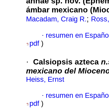
annae sp. nov. (Ephe
ámbar mexicano (Mio
;
Macadam, Craig R.
Ross,
·
resumen en Españo
pdf
)
·
Calsiopsis azteca
n.
mexicano del Mioceno
Heiss, Ernst
·
resumen en Españo
pdf
)