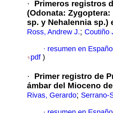
·
Primeros registros 
(Odonata: Zygoptera:
sp. y Nehalennia sp.
;
Ross, Andrew J.
Coutiño 
·
resumen en Españo
pdf
)
·
Primer registro de P
ámbar del Mioceno de
;
Rivas, Gerardo
Serrano-
·
resumen en Españo