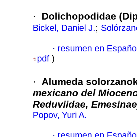
·
Dolichopodidae (Di
;
Bickel, Daniel J.
Solórzan
·
resumen en Españo
pdf
)
·
Alumeda solorzano
mexicano del Mioceno
Reduviidae, Emesinae
Popov, Yuri A.
·
resumen en Españo