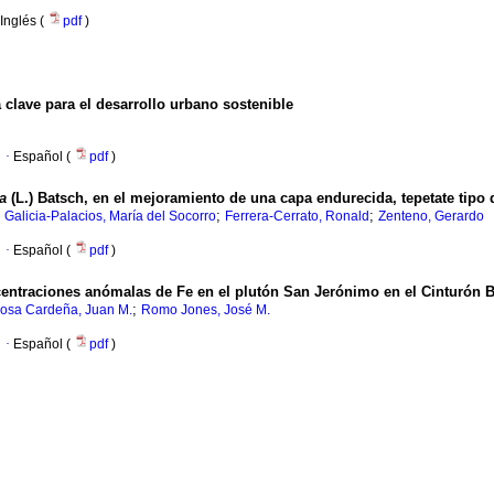
Inglés (
pdf
)
 clave para el desarrollo urbano sostenible
·
Español (
pdf
)
a
(L.) Batsch, en el mejoramiento de una capa endurecida, tepetate tipo 
;
;
;
Galicia-Palacios, María del Socorro
Ferrera-Cerrato, Ronald
Zenteno, Gerardo
·
Español (
pdf
)
entraciones anómalas de Fe en el plutón San Jerónimo en el Cinturón Bat
;
osa Cardeña, Juan M.
Romo Jones, José M.
·
Español (
pdf
)