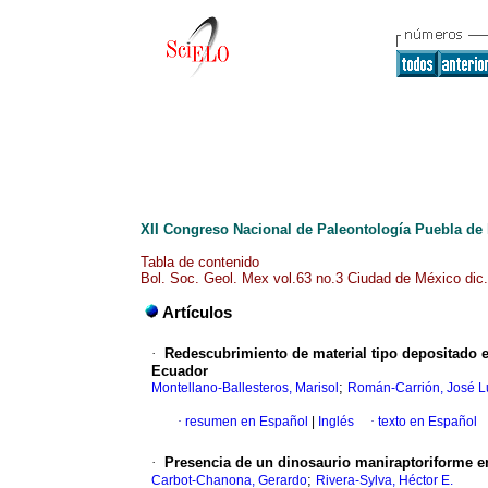
XII Congreso Nacional de Paleontología Puebla de l
Tabla de contenido
Bol. Soc. Geol. Mex vol.63 no.3 Ciudad de México dic
Artículos
·
Redescubrimiento de material tipo depositado en
Ecuador
;
Montellano-Ballesteros, Marisol
Román-Carrión, José L
·
resumen en Español
|
Inglés
·
texto en Español
·
Presencia de un dinosaurio maniraptoriforme en
;
Carbot-Chanona, Gerardo
Rivera-Sylva, Héctor E.