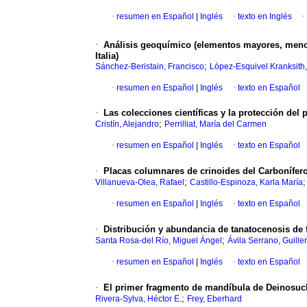
·
resumen en Español
|
Inglés
·
texto en Inglés
·
·
Análisis geoquímico (elementos mayores, menor
Italia)
;
Sánchez-Beristain, Francisco
López-Esquivel Kranksith
·
resumen en Español
|
Inglés
·
texto en Español
·
Las colecciones científicas y la protección del
;
Cristín, Alejandro
Perrilliat, María del Carmen
·
resumen en Español
|
Inglés
·
texto en Español
·
Placas columnares de crinoides del Carbonífero 
;
Villanueva-Olea, Rafael
Castillo-Espinoza, Karla María
·
resumen en Español
|
Inglés
·
texto en Español
·
Distribución y abundancia de tanatocenosis de 
;
Santa Rosa-del Río, Miguel Ángel
Ávila Serrano, Guille
·
resumen en Español
|
Inglés
·
texto en Español
·
El primer fragmento de mandíbula de Deinosuch
;
Rivera-Sylva, Héctor E.
Frey, Eberhard