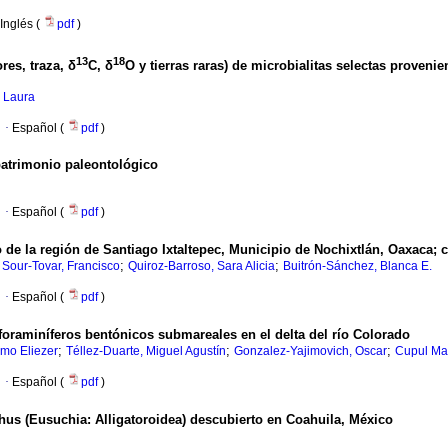
Inglés (
pdf
)
13
18
es, traza, δ
C, δ
O y tierras raras) de microbialitas selectas proven
, Laura
·
Español (
pdf
)
 patrimonio paleontológico
·
Español (
pdf
)
de la región de Santiago Ixtaltepec, Municipio de Nochixtlán, Oaxaca; c
;
;
;
Sour-Tovar, Francisco
Quiroz-Barroso, Sara Alicia
Buitrón-Sánchez, Blanca E.
·
Español (
pdf
)
foraminíferos bentónicos submareales en el delta del río Colorado
;
;
;
rmo Eliezer
Téllez-Duarte, Miguel Agustín
Gonzalez-Yajimovich, Oscar
Cupul Ma
·
Español (
pdf
)
us (Eusuchia: Alligatoroidea) descubierto en Coahuila, México