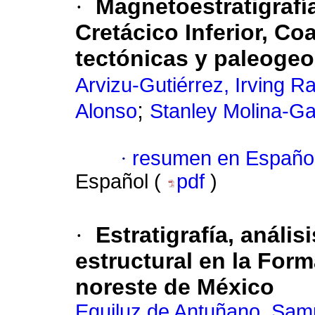
·
Magnetoestratigrafí
Cretácico Inferior, Co
tectónicas y paleogeo
Arvizu-Gutiérrez, Irving Ra
;
Alonso
Stanley Molina-Ga
·
resumen en Españo
Español (
pdf
)
·
Estratigrafía, análi
estructural en la For
noreste de México
Eguiluz de Antuñano, Sam