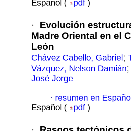
Español (
pdf
)
·
Evolución estructura
Madre Oriental en el 
León
;
Chávez Cabello, Gabriel
Vázquez, Nelson Damián
José Jorge
·
resumen en Españo
Español (
pdf
)
·
Rasgos tectónicos d