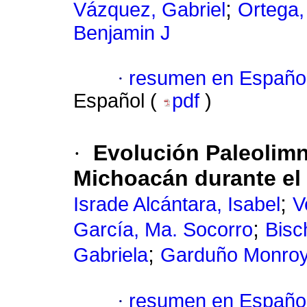
;
Vázquez, Gabriel
Ortega,
Benjamin J
·
resumen en Españo
Español (
pdf
)
·
Evolución Paleolimn
Michoacán durante el
;
Israde Alcántara, Isabel
V
;
García, Ma. Socorro
Bisc
;
Gabriela
Garduño Monroy,
·
resumen en Españo