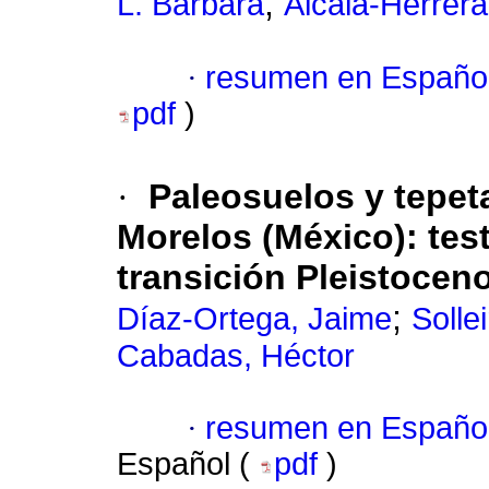
;
L. Bárbara
Alcalá-Herrera
·
resumen en Españo
pdf
)
·
Paleosuelos y tepet
Morelos (México)
:
tes
transición Pleistoce
;
Díaz-Ortega, Jaime
Solle
Cabadas, Héctor
·
resumen en Españo
Español (
pdf
)