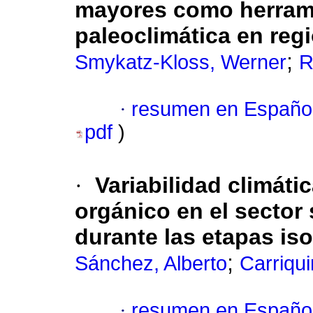
mayores como herrami
paleoclimática en reg
;
Smykatz-Kloss, Werner
R
·
resumen en Españo
pdf
)
·
Variabilidad climát
orgánico en el sector 
durante las etapas iso
;
Sánchez, Alberto
Carriqui
·
resumen en Españo