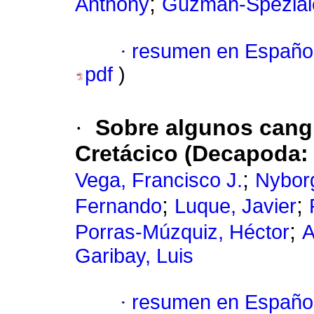
;
Anthony
Guzmán-Spezial
·
resumen en Españo
pdf
)
·
Sobre algunos cang
Cretácico (Decapoda:
;
Vega, Francisco J.
Nyborg
;
;
Fernando
Luque, Javier
;
Porras-Múzquiz, Héctor
A
Garibay, Luis
·
resumen en Españo