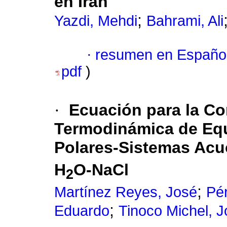
en Irán
;
Yazdi, Mehdi
Bahrami, Ali
·
resumen en Españo
pdf
)
·
Ecuación para la Co
Termodinámica de Equ
Polares-Sistemas Ac
H
O-NaCl
2
;
Martínez Reyes, José
Pé
;
Eduardo
Tinoco Michel, J