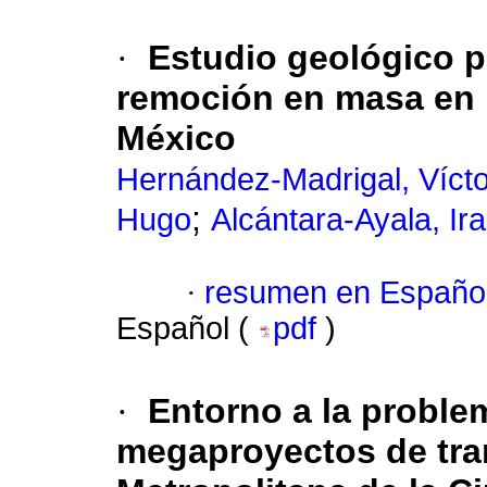
·
Estudio geológico p
remoción en masa en l
México
Hernández-Madrigal, Víct
;
Hugo
Alcántara-Ayala, I
·
resumen en Españo
Español (
pdf
)
·
Entorno a la proble
megaproyectos de tra