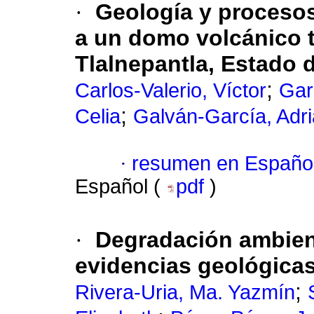
·
Geología y proceso
a un domo volcánico 
Tlalnepantla, Estado 
;
Carlos-Valerio, Víctor
Gar
;
Celia
Galván-García, Adr
·
resumen en Españo
Español (
pdf
)
·
Degradación ambient
evidencias geológica
;
Rivera-Uria, Ma. Yazmín