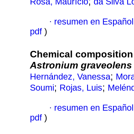
;
Rosa, Maurício
da Silva L
·
resumen en Español
pdf
)
Chemical composition a
Astronium graveolens
;
Hernández, Vanessa
Mora
;
;
Soumi
Rojas, Luis
Melénd
·
resumen en Español
pdf
)