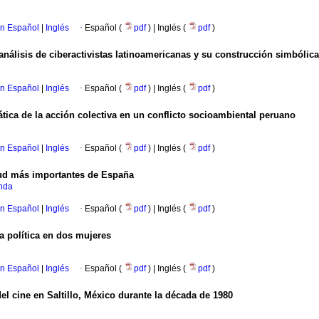
en Español
|
Inglés
·
Español (
pdf
) | Inglés (
pdf
)
nálisis de ciberactivistas latinoamericanas y su construcción simbólica
en Español
|
Inglés
·
Español (
pdf
) | Inglés (
pdf
)
tica de la acción colectiva en un conflicto socioambiental peruano
en Español
|
Inglés
·
Español (
pdf
) | Inglés (
pdf
)
alud más importantes de España
nda
en Español
|
Inglés
·
Español (
pdf
) | Inglés (
pdf
)
la política en dos mujeres
en Español
|
Inglés
·
Español (
pdf
) | Inglés (
pdf
)
el cine en Saltillo, México durante la década de 1980