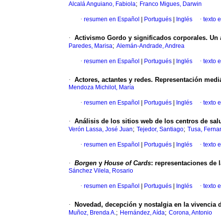
;
Alcalá Anguiano, Fabiola
Franco Migues, Darwin
·
resumen en Español
|
Portugués
|
Inglés
·
texto 
·
Activismo Gordo y significados corporales. Un a
;
Paredes, Marisa
Alemán-Andrade, Andrea
·
resumen en Español
|
Portugués
|
Inglés
·
texto 
·
Actores, actantes y redes. Representación mediá
Mendoza Michilot, María
·
resumen en Español
|
Portugués
|
Inglés
·
texto 
·
Análisis de los sitios web de los centros de s
;
;
Verón Lassa, José Juan
Tejedor, Santiago
Tusa, Ferna
·
resumen en Español
|
Portugués
|
Inglés
·
texto 
·
Borgen
y
House of Cards
: representaciones de 
Sánchez Vilela, Rosario
·
resumen en Español
|
Portugués
|
Inglés
·
texto 
·
Novedad, decepción y nostalgia en la vivencia d
;
;
Muñoz, Brenda A.
Hernández, Aída
Corona, Antonio