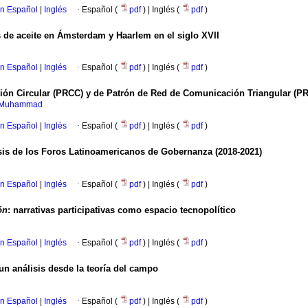
en Español
|
Inglés
·
Español (
pdf
) | Inglés (
pdf
)
 de aceite en Ámsterdam y Haarlem en el siglo XVII
en Español
|
Inglés
·
Español (
pdf
) | Inglés (
pdf
)
ón Circular (PRCC) y de Patrón de Red de Comunicación Triangular (PRCT
, Muhammad
en Español
|
Inglés
·
Español (
pdf
) | Inglés (
pdf
)
isis de los Foros Latinoamericanos de Gobernanza (2018-2021)
en Español
|
Inglés
·
Español (
pdf
) | Inglés (
pdf
)
ón
: narrativas participativas como espacio tecnopolítico
en Español
|
Inglés
·
Español (
pdf
) | Inglés (
pdf
)
un análisis desde la teoría del campo
en Español
|
Inglés
·
Español (
pdf
) | Inglés (
pdf
)