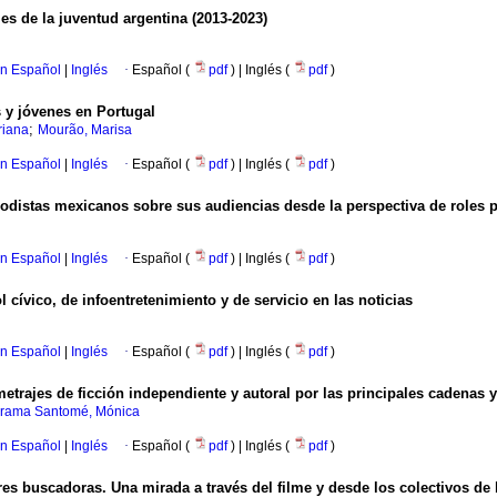
s de la juventud argentina (2013-2023)
en Español
|
Inglés
·
Español (
pdf
) | Inglés (
pdf
)
s y jóvenes en Portugal
;
iana
Mourão, Marisa
en Español
|
Inglés
·
Español (
pdf
) | Inglés (
pdf
)
odistas mexicanos sobre sus audiencias desde la perspectiva de roles p
en Español
|
Inglés
·
Español (
pdf
) | Inglés (
pdf
)
l cívico, de infoentretenimiento y de servicio en las noticias
en Español
|
Inglés
·
Español (
pdf
) | Inglés (
pdf
)
metrajes de ficción independiente y autoral por las principales cadenas
rrama Santomé, Mónica
en Español
|
Inglés
·
Español (
pdf
) | Inglés (
pdf
)
res buscadoras. Una mirada a través del filme y desde los colectivos 