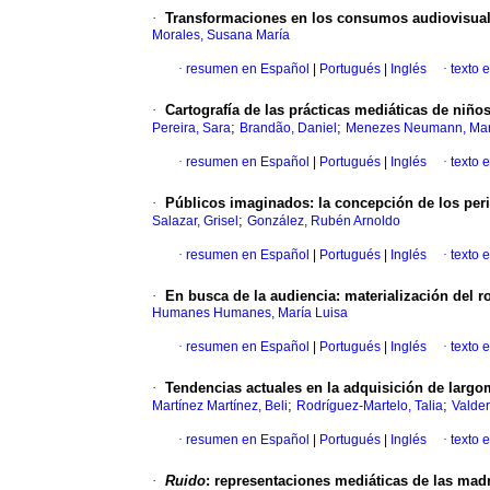
·
Transformaciones en los consumos audiovisuale
Morales, Susana María
·
resumen en Español
|
Portugués
|
Inglés
·
texto 
·
Cartografía de las prácticas mediáticas de niño
;
;
Pereira, Sara
Brandão, Daniel
Menezes Neumann, Mar
·
resumen en Español
|
Portugués
|
Inglés
·
texto 
·
Públicos imaginados: la concepción de los peri
;
Salazar, Grisel
González, Rubén Arnoldo
·
resumen en Español
|
Portugués
|
Inglés
·
texto 
·
En busca de la audiencia: materialización del ro
Humanes Humanes, María Luisa
·
resumen en Español
|
Portugués
|
Inglés
·
texto 
·
Tendencias actuales en la adquisición de largo
;
;
Martínez Martínez, Beli
Rodríguez-Martelo, Talia
Valde
·
resumen en Español
|
Portugués
|
Inglés
·
texto 
·
Ruido
: representaciones mediáticas de las mad