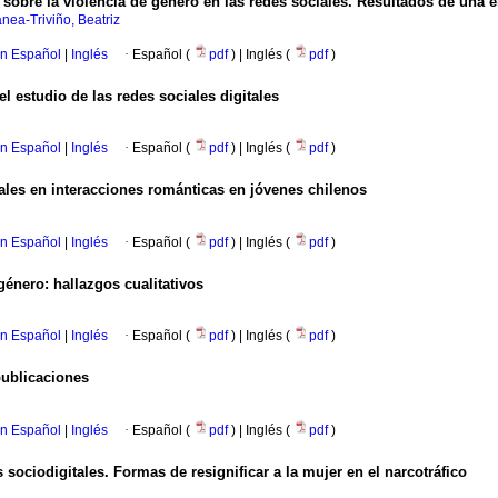
sobre la violencia de género en las redes sociales. Resultados de una e
nea-Triviño, Beatriz
en Español
|
Inglés
·
Español (
pdf
) | Inglés (
pdf
)
l estudio de las redes sociales digitales
en Español
|
Inglés
·
Español (
pdf
) | Inglés (
pdf
)
ales en interacciones románticas en jóvenes chilenos
en Español
|
Inglés
·
Español (
pdf
) | Inglés (
pdf
)
género: hallazgos cualitativos
en Español
|
Inglés
·
Español (
pdf
) | Inglés (
pdf
)
publicaciones
en Español
|
Inglés
·
Español (
pdf
) | Inglés (
pdf
)
ociodigitales. Formas de resignificar a la mujer en el narcotráfico