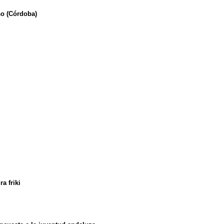
so (Córdoba)
a friki