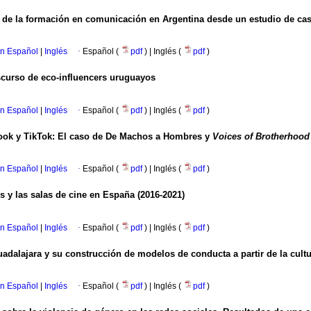
l de la formación en comunicación en Argentina desde un estudio de ca
en Español
|
Inglés
·
Español (
pdf
) | Inglés (
pdf
)
scurso de eco-influencers uruguayos
en Español
|
Inglés
·
Español (
pdf
) | Inglés (
pdf
)
ook y TikTok: El caso de De Machos a Hombres y
Voices of Brotherhood
en Español
|
Inglés
·
Español (
pdf
) | Inglés (
pdf
)
s y las salas de cine en España (2016-2021)
en Español
|
Inglés
·
Español (
pdf
) | Inglés (
pdf
)
Guadalajara y su construcción de modelos de conducta a partir de la cultur
en Español
|
Inglés
·
Español (
pdf
) | Inglés (
pdf
)