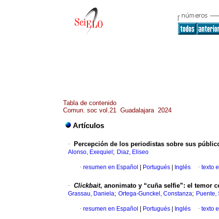
Tabla de contenido
Comun. soc vol.21 Guadalajara 2024
Artículos
·
Percepción de los periodistas sobre sus públic
;
Alonso, Exequiel
Diaz, Eliseo
·
resumen en Español
|
Portugués
|
Inglés
·
texto 
·
Clickbait
, anonimato y “cuña selfie”: el temor 
;
;
Grassau, Daniela
Ortega-Gunckel, Constanza
Puente,
·
resumen en Español
|
Portugués
|
Inglés
·
texto 