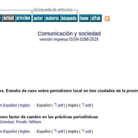
Comunicación y sociedad
versión impresa
ISSN
0188-252X
os. Estudio de caso sobre periodismo local en tres ciudades de la provi
en Español
|
Inglés
·
Español (
pdf
) | Inglés (
pdf
)
como factor de cambio en las prácticas periodísticas
;
 Soledad
Porath, William
en Español
|
Inglés
·
Español (
pdf
) | Inglés (
pdf
)