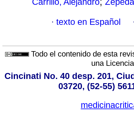
;
Carrillo, Alejandro
Zepeda
·
texto en Español
Todo el contenido de esta revi
una
Licenci
Cincinati No. 40 desp. 201, Ci
03720, (52-55) 561
medicinacrit