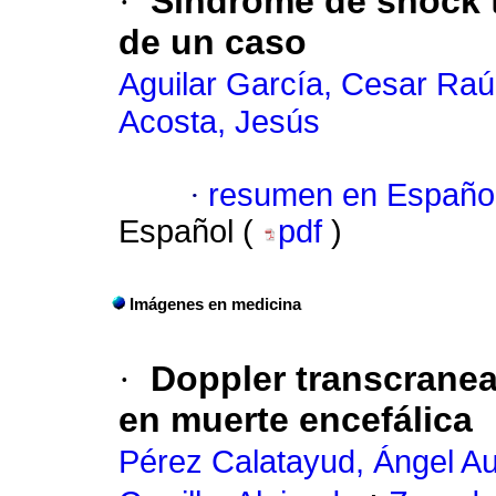
·
Síndrome de shock t
de un caso
Aguilar García, Cesar Raú
Acosta, Jesús
·
resumen en Españo
Español (
pdf
)
Imágenes en medicina
·
Doppler transcraneal
en muerte encefálica
Pérez Calatayud, Ángel A