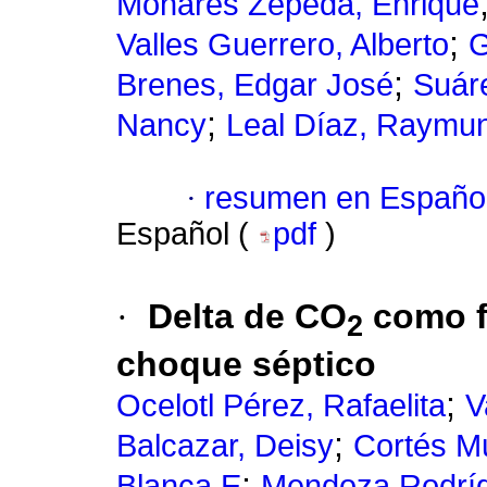
Monares Zepeda, Enrique
;
Valles Guerrero, Alberto
G
;
Brenes, Edgar José
Suáre
;
Nancy
Leal Díaz, Raymu
·
resumen en Españo
Español (
pdf
)
·
Delta de CO
como f
2
choque séptico
;
Ocelotl Pérez, Rafaelita
V
;
Balcazar, Deisy
Cortés Mu
;
Blanca E
Mendoza Rodríg