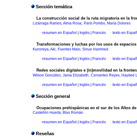
Sección temática
·
La construcción social de la ruta migratoria en la fr
;
Lizárraga Ramos, Alma Rosa
París Pombo, María Dolores
·
resumen en Español
|
Inglés
|
Francés
·
texto en Españ
·
Transformaciones y luchas por los usos de espacios 
;
Kuromiya, Aki
Fuentes Malo, Sinue Hammed
·
resumen en Español
|
Inglés
|
Francés
·
texto en Españ
·
Redes sociales digitales e (in)movilidad en la fronte
;
Wilson González, Jania Elizabeth
Cervantes Reyes, Haydeé 
·
resumen en Español
|
Inglés
|
Francés
·
texto en Españ
Sección general
·
Ocupaciones prehispánicas en el sur de los Altos de 
Castellón Huerta, Blas Román
·
resumen en Español
|
Inglés
|
Francés
·
texto en Españ
Reseñas