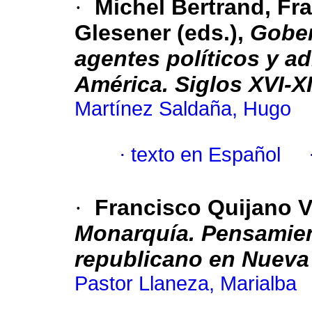
·
Michel Bertrand, Fr
Glesener (eds.),
Gober
agentes políticos y a
América. Siglos XVI-X
Martínez Saldaña, Hugo
·
texto en Español
·
Francisco Quijano 
Monarquía. Pensamient
republicano en Nueva
Pastor Llaneza, Marialba