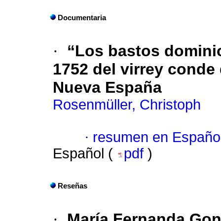
Documentaria
·
“Los bastos dominio
1752 del virrey conde
Nueva España
Rosenmüller, Christoph
·
resumen en Españo
Español (
pdf
)
Reseñas
·
María Fernanda Gon