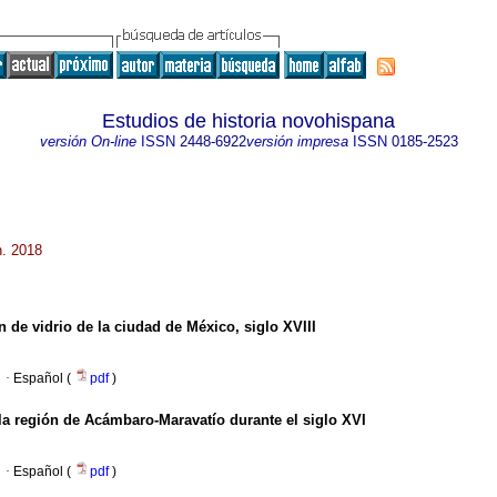
Estudios de historia novohispana
versión On-line
ISSN
2448-6922
versión impresa
ISSN
0185-2523
n. 2018
n de vidrio de la ciudad de México, siglo XVIII
·
Español (
pdf
)
la región de Acámbaro-Maravatío durante el siglo XVI
·
Español (
pdf
)