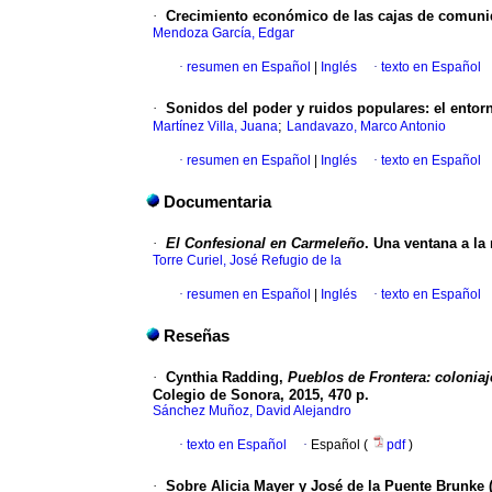
·
Crecimiento económico de las cajas de comunid
Mendoza García, Edgar
·
resumen en Español
|
Inglés
·
texto en Español
·
Sonidos del poder y ruidos populares: el entorn
;
Martínez Villa, Juana
Landavazo, Marco Antonio
·
resumen en Español
|
Inglés
·
texto en Español
Documentaria
·
El Confesional en Carmeleño
. Una ventana a la
Torre Curiel, José Refugio de la
·
resumen en Español
|
Inglés
·
texto en Español
Reseñas
·
Cynthia Radding,
Pueblos de Frontera: coloniaj
Colegio de Sonora, 2015, 470 p.
Sánchez Muñoz, David Alejandro
·
texto en Español
·
Español (
pdf
)
·
Sobre Alicia Mayer y José de la Puente Brunke (