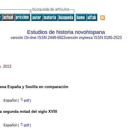
Estudios de historia novohispana
versión On-line
ISSN
2448-6922
versión impresa
ISSN
0185-2523
n. 2013
eva España y Sevilla en comparación
·
Español (
pdf
)
a segunda mitad del siglo XVIII
·
Español (
pdf
)