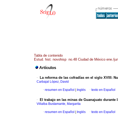
Tabla de contenido
Estud. hist. novohisp no.48 Ciudad de México ene./ju
Artículos
·
La reforma de las cofradías en el siglo
XVIII
:
Nu
Carbajal López, David
·
resumen en Español
|
Inglés
·
texto en Español
·
El trabajo en las minas de Guanajuato durante l
Villalba Bustamante, Margarita
·
resumen en Español
|
Inglés
·
texto en Español