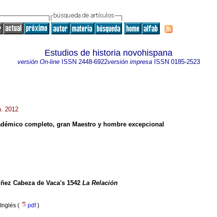
Estudios de historia novohispana
versión On-line
ISSN
2448-6922
versión impresa
ISSN
0185-2523
n. 2012
démico completo, gran Maestro y hombre excepcional
úñez Cabeza de Vaca's 1542
La Relación
Inglés (
pdf
)