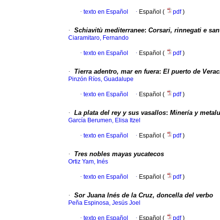
·
texto en Español
·
Español (
pdf
)
·
Schiavitù mediterranee
:
Corsari, rinnegati e sa
Ciaramitaro, Fernando
·
texto en Español
·
Español (
pdf
)
·
Tierra adentro, mar en fuera
:
El puerto de Verac
Pinzón Ríos, Guadalupe
·
texto en Español
·
Español (
pdf
)
·
La plata del rey y sus vasallos
:
Minería y metalu
García Berumen, Elisa Itzel
·
texto en Español
·
Español (
pdf
)
·
Tres nobles mayas yucatecos
Ortiz Yam, Inés
·
texto en Español
·
Español (
pdf
)
·
Sor Juana Inés de la Cruz, doncella del verbo
Peña Espinosa, Jesús Joel
·
texto en Español
·
Español (
pdf
)