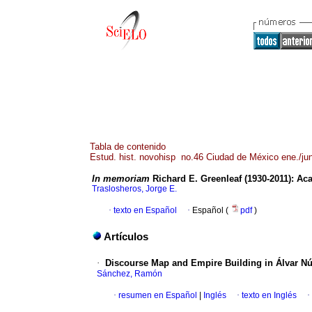
Tabla de contenido
Estud. hist. novohisp no.46 Ciudad de México ene./ju
In memoriam
Richard E. Greenleaf (1930-2011)
:
Aca
Traslosheros, Jorge E.
·
texto en Español
·
Español (
pdf
)
Artículos
·
Discourse Map and Empire Building in Álvar N
Sánchez, Ramón
·
resumen en Español
|
Inglés
·
texto en Inglés
·