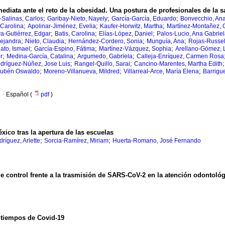
diata ante el reto de la obesidad. Una postura de profesionales de la s
;
;
;
-Salinas, Carlos
Garibay-Nieto, Nayely
García-García, Eduardo
Bonvecchio, Ana
;
;
;
Carolina
Apolinar-Jiménez, Evelia
Kaufer-Horwitz, Martha
Martínez-Montañez, 
;
;
;
a-Gutiérrez, Edgar
Batis, Carolina
Elías-López, Daniel
Palos-Lucio, Ana Gabrie
;
;
;
;
lejandra
Nieto, Claudia
Hernández-Cordero, Sonia
Munguía, Ana
Rojas-Russel
;
;
;
to, Ismael
García-Espino, Fátima
Martínez-Vázquez, Sophia
Arellano-Gómez, L
;
;
;
r
Medina-García, Catalina
Argumedo, Gabriela
Calleja-Enríquez, Carmen Rosa
;
;
dríguez-Núñez, Jose Luis
Rangel-Quillo, Sarai
Cancino-Marentes, Martha Edith
;
;
;
 Rubén Oswaldo
Moreno-Villanueva, Mildred
Villarreal-Arce, María Elena
Barrigu
·
Español (
pdf
)
ico tras la apertura de las escuelas
;
;
dríguez, Arlette
Sorcia-Ramírez, Miriam
Huerta-Romano, José Fernando
 control frente a la trasmisión de SARS-CoV-2 en la atención odontológ
 tiempos de Covid-19