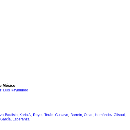
de México
z, Luis Raymundo
;
;
;
za-Bautista, Karla A
Reyes-Terán, Gustavo
Barreto, Omar
Hernández-Gilsoul,
;
García, Esperanza