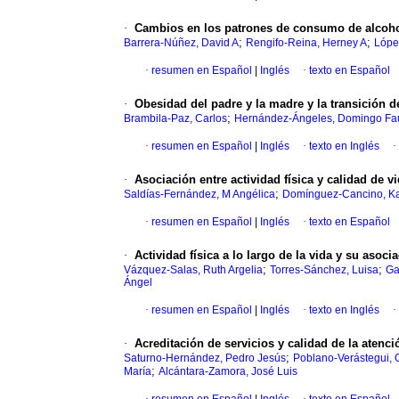
·
Cambios en los patrones de consumo de alcohol
;
;
Barrera-Núñez, David A
Rengifo-Reina, Herney A
Lópe
·
resumen en Español
|
Inglés
·
texto en Español
·
Obesidad del padre y la madre y la transición 
;
Brambila-Paz, Carlos
Hernández-Ángeles, Domingo Fa
·
resumen en Español
|
Inglés
·
texto en Inglés
·
·
Asociación entre actividad física y calidad de 
;
Saldías-Fernández, M Angélica
Domínguez-Cancino, K
·
resumen en Español
|
Inglés
·
texto en Español
·
Actividad física a lo largo de la vida y su asoc
;
;
Vázquez-Salas, Ruth Argelia
Torres-Sánchez, Luisa
Ga
Ángel
·
resumen en Español
|
Inglés
·
texto en Inglés
·
·
Acreditación de servicios y calidad de la aten
;
Saturno-Hernández, Pedro Jesús
Poblano-Verástegui, O
;
María
Alcántara-Zamora, José Luis