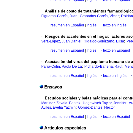
·
resumen en Español
|
Inglés
·
texto en Español
·
Análisis de costo de tratamientos farmacológic
;
;
Figueroa-García, Juan
Granados-García, Víctor
Roldán
·
resumen en Español
|
Inglés
·
texto en Inglés
·
·
Riesgos de accidentes en el hogar: factores aso
;
;
Vera-López, Juan Daniel
Hidalgo-Solórzano, Elisa
Pér
·
resumen en Español
|
Inglés
·
texto en Español
·
Asociación del virus del papiloma humano de al
;
;
Parra-Colin, Paola De La
Pichardo-Bahena, Raúl
Ménd
·
resumen en Español
|
Inglés
·
texto en Inglés
·
Ensayos
·
Escudos sociales y balas mágicas para el contr
;
;
Martínez-Zavala, Beatriz
Hegewisch-Taylor, Jennifer
Ar
;
Aviles, Evelia Yazmin
Gómez-Dantés, Héctor
·
resumen en Español
|
Inglés
·
texto en Español
Artículos especiales