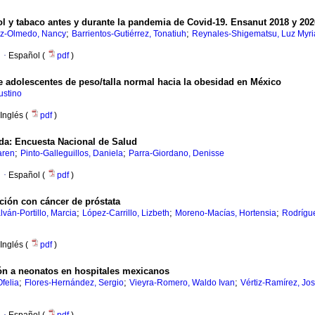
 y tabaco antes y durante la pandemia de Covid-19. Ensanut 2018 y 202
;
;
z-Olmedo, Nancy
Barrientos-Gutiérrez, Tonatiuh
Reynales-Shigematsu, Luz Myr
·
Español (
pdf
)
de adolescentes de peso/talla normal hacia la obesidad en México
ustino
Inglés (
pdf
)
vida: Encuesta Nacional de Salud
;
;
aren
Pinto-Galleguillos, Daniela
Parra-Giordano, Denisse
·
Español (
pdf
)
iación con cáncer de próstata
;
;
;
lván-Portillo, Marcia
López-Carrillo, Lizbeth
Moreno-Macías, Hortensia
Rodrígue
Inglés (
pdf
)
ción a neonatos en hospitales mexicanos
;
;
;
felia
Flores-Hernández, Sergio
Vieyra-Romero, Waldo Ivan
Vértiz-Ramírez, Jo