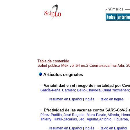
Tabla de contenido
Salud pública Méx vol.64 no.2 Cuernavaca mar./abr. 2
Artículos originales
·
Variabilidad en el riesgo de mortalidad por Co
;
García-Peña, Carmen
Bello-Chavolla, Omar Yaxmehen
·
resumen en Español
|
Inglés
·
texto en Inglés
·
·
Efectividad de las vacunas contra SARS-CoV-2 e
;
;
Pérez-Padilla, José Rogelio
Mora-Pavón, Alfredo
Hern
;
;
;
Thierry
Raful-Zacarías, Jed
Aguilar, Antonio
Figueroa,
·
resumen en Español
|
Inglés
·
texto en Español