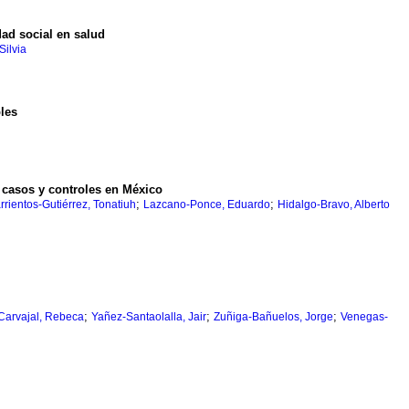
dad social en salud
Silvia
bles
 casos y controles en México
;
;
rrientos-Gutiérrez, Tonatiuh
Lazcano-Ponce, Eduardo
Hidalgo-Bravo, Alberto
;
;
;
Carvajal, Rebeca
Yañez-Santaolalla, Jair
Zuñiga-Bañuelos, Jorge
Venegas-