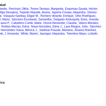
alud
;
;
;
;
belle
Perichart, Otilia
Torres-Tamayo, Margarita
Esquivias-Zavala, Héctor
;
;
;
Olga Georgina
Fajardo Niquete, Ileana
Aguirre-Crespo, Alejandra
Gómez-
;
;
;
la
Vásquez-Garibay, Edgar M.
Romero-Velarde, Enrique
Ortiz-Rodríguez,
;
;
;
l, Mario
Sánchez-Escobedo, Samantha
Delgado-Amézquita, Elvia
Aranda-
;
;
;
aura P.
Caballero-Cantú, Idalia
Hunot-Alexander, Claudia
Valero-Morales,
;
;
;
;
Robles-Macías, Edna
Nava-González, Edna J.
Lara-Riegos, Julio
Sánchez-
;
;
;
Hernández-Viana, Mónica J.
Saldivar-Frausto, Mariana
Álvarez-Ramírez,
;
;
;
;
ete, J. Armando
White, Mariel
Jauregui, Alejandra
Tolentino-Mayo, Lizbeth
ica