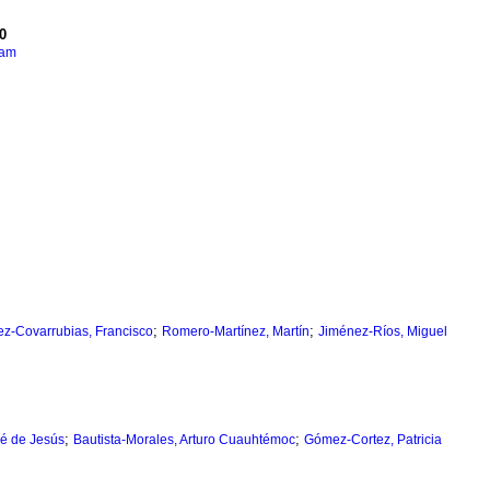
0
iam
;
;
z-Covarrubias, Francisco
Romero-Martínez, Martín
Jiménez-Ríos, Miguel
;
;
sé de Jesús
Bautista-Morales, Arturo Cuauhtémoc
Gómez-Cortez, Patricia