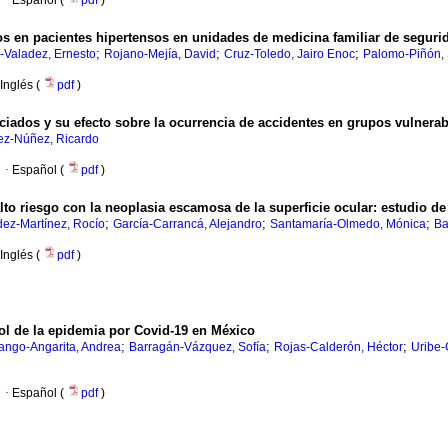
·
Español (
pdf
)
os en pacientes hipertensos en unidades de medicina familiar de seguri
;
;
;
-Valadez, Ernesto
Rojano-Mejía, David
Cruz-Toledo, Jairo Enoc
Palomo-Piñón, 
Inglés (
pdf
)
ciados y su efecto sobre la ocurrencia de accidentes en grupos vulnera
ez-Núñez, Ricardo
·
Español (
pdf
)
to riesgo con la neoplasia escamosa de la superficie ocular: estudio de
;
;
;
ez-Martínez, Rocío
García-Carrancá, Alejandro
Santamaría-Olmedo, Mónica
Ba
Inglés (
pdf
)
ol de la epidemia por Covid-19 en México
;
;
;
ango-Angarita, Andrea
Barragán-Vázquez, Sofía
Rojas-Calderón, Héctor
Uribe-
·
Español (
pdf
)