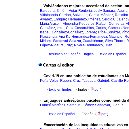
·
Volviéndonos mejores: necesidad de acción inme
;
;
Barquera, Simón
Véjar-Rentería, Lesly Samara
Aguilar
;
Villalpando-Carrión, Salvador
García-Méndez, Rosalba 
;
;
Álvarez, Enrique
Hernández-Jiménez, Sergio C.
Denov
;
;
María Araceli
Almendra-Pegueros, Rafael
Contreras, A
;
;
González, Irma
Cruz-Casarrubias, Carlos
Campos-Nona
;
;
Isabel
González-González, Lorena
Ríos-Cortázar, Vícto
;
;
Plascencia, Ana K.
Hernández-Fernández, Mauricio
Ro
;
;
Miriam
Sandoval-Salazar, Cuauhtémoc
Silva-Tinoco,
;
López-Ridaura, Ruy
Rivera-Dommarco, Juan
·
resumen en Español
|
Inglés
·
texto en Español
Cartas al editor
·
Covid-19 en una población de estudiantes en Méx
;
;
Peña-Vélez, Rubén
Cruz-Taboada, Gabriel
Castillo-Ro
·
texto en Inglés
·
Inglés (
pdf
)
·
Enjuagues antisépticos bucales como medida de
;
Lomelí-Martínez, Sarah M
Gómez-Sandoval, Juan R
·
texto en Español
·
Español (
pdf
)
·
Exacerbación de las inequidades educativas en