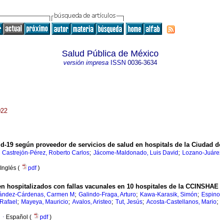
Salud Pública de México
versión impresa
ISSN
0036-3634
022
vid-19 según proveedor de servicios de salud en hospitals de la Ciudad 
;
;
;
Castrejón-Pérez, Roberto Carlos
Jácome-Maldonado, Luis David
Lozano-Juáre
Inglés (
pdf
)
n hospitalizados con fallas vacunales en 10 hospitales de la CCINSHAE
;
;
;
ández-Cárdenas, Carmen M
Galindo-Fraga, Arturo
Kawa-Karasik, Simón
Espino
;
;
;
;
 Rafael
Mayeya, Mauricio
Avalos, Aristeo
Tut, Jesús
Acosta-Castellanos, Mario
·
Español (
pdf
)