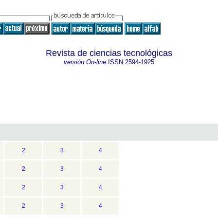
Revista de ciencias tecnológicas
versión On-line
ISSN
2594-1925
2
3
4
2
3
4
2
3
4
2
3
4