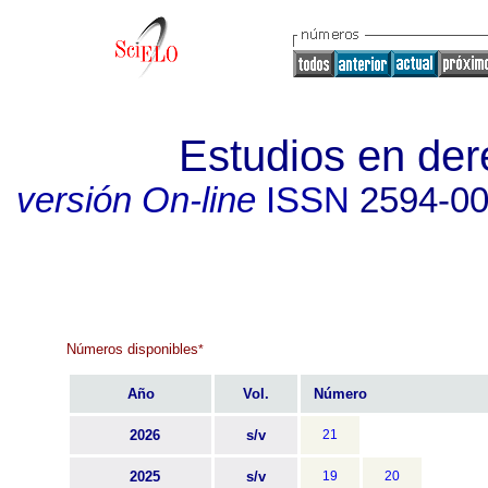
Estudios en der
versión On-line
ISSN
2594-0
Números disponibles
*
Año
Vol.
Número
2026
s/v
21
2025
s/v
19
20