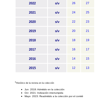
2022
s/v
26
27
2021
s/v
24
25
2020
s/v
22
23
2019
s/v
20
21
2018
s/v
18
19
2017
s/v
16
17
2016
s/v
14
15
2015
s/v
12
13
*
Histórico de la revista en la colección
Jun 2018: Admitido en la colección
Oct 2021: Indización interrumpida
Mayo 2023: Readmitido a la colección por el comité