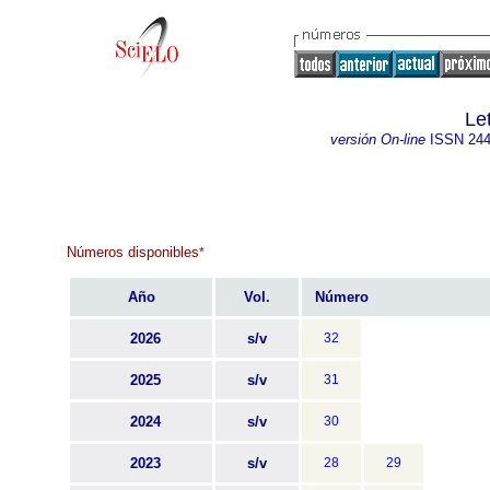
Let
versión On-line
ISSN
244
Números disponibles
*
Año
Vol.
Número
2026
s/v
32
2025
s/v
31
2024
s/v
30
2023
s/v
28
29