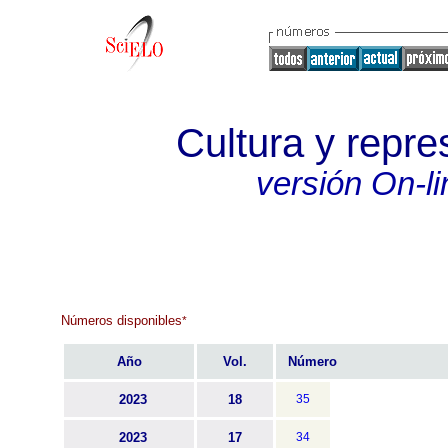
Cultura y repre
versión On-li
Números disponibles
*
Año
Vol.
Número
2023
18
35
2023
17
34