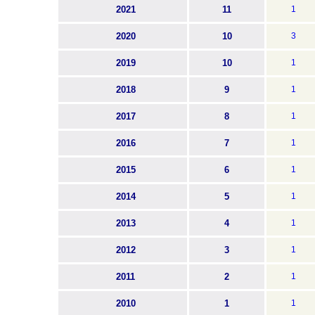
2021
11
1
2020
10
3
2019
10
1
2018
9
1
2017
8
1
2016
7
1
2015
6
1
2014
5
1
2013
4
1
2012
3
1
2011
2
1
2010
1
1