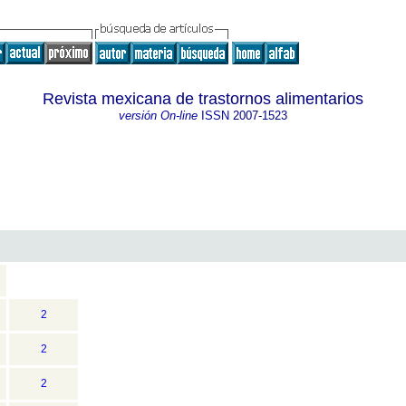
Revista mexicana de trastornos alimentarios
versión On-line
ISSN
2007-1523
2
2
2