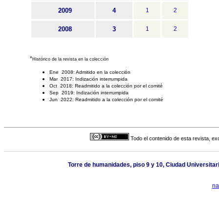
2009
4
1
2
2008
3
1
2
*
Histórico de la revista en la colección
Ene 2008: Admitido en la colección
Mar 2017: Indización interrumpida
Oct 2018: Readmitido a la colección por el comité
Sep 2019: Indización interrumpida
Jun 2022: Readmitido a la colección por el comité
Todo el contenido de esta revista, ex
Torre de humanidades, piso 9 y 10, Ciudad Universita
na