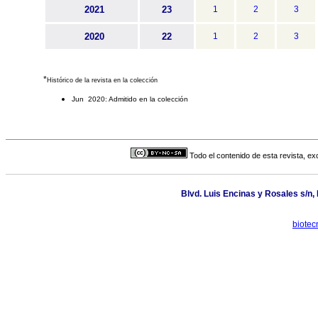
2021
23
1
2
3
2020
22
1
2
3
*
Histórico de la revista en la colección
Jun 2020: Admitido en la colección
Todo el contenido de esta revista, ex
Blvd. Luis Encinas y Rosales s/n,
biotec