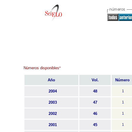
Números disponibles
*
Año
Vol.
Número
2004
48
1
2003
47
1
2002
46
1
2001
45
1