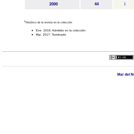
2000
44
1
*
Histórico de la revista en la colección
Ene 2016: Admitido en la colección
Mar 2017: Terminado
Mar del N