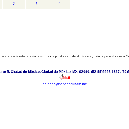
2
3
4
Todo el contenido de esta revista, excepto dónde está identificado, está bajo una
Licencia 
orte 5, Ciudad de México, Ciudad de México, MX, 02090, (52-55)5662-6837, (52
delgado@servidor.unam.mx