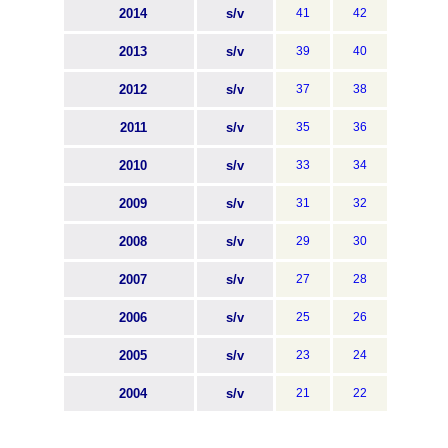
2014
s/v
41
42
2013
s/v
39
40
2012
s/v
37
38
2011
s/v
35
36
2010
s/v
33
34
2009
s/v
31
32
2008
s/v
29
30
2007
s/v
27
28
2006
s/v
25
26
2005
s/v
23
24
2004
s/v
21
22