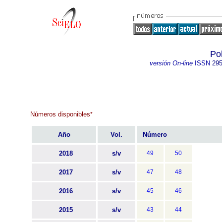
Pol
versión On-line
ISSN
295
Números disponibles
*
Año
Vol.
Número
2018
s/v
49
50
2017
s/v
47
48
2016
s/v
45
46
2015
s/v
43
44