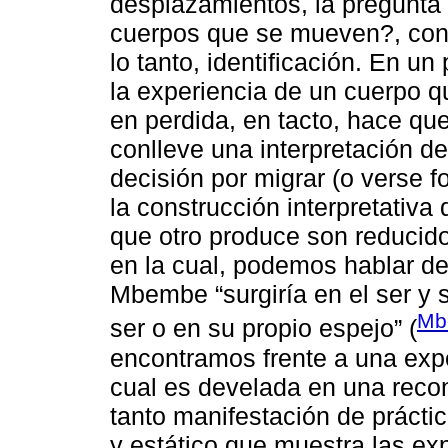
desplazamientos, la pregunta
cuerpos que se mueven?, conll
lo tanto, identificación. En u
la experiencia de un cuerpo q
en perdida, en tacto, hace que
conlleve una interpretación de
decisión por migrar (o verse 
la construcción interpretativa 
que otro produce son reducido
en la cual, podemos hablar de
Mbembe “surgiría en el ser y 
Mb
ser o en su propio espejo” (
encontramos frente a una expe
cual es develada en una recon
tanto manifestación de prácti
y estático que muestra las ex