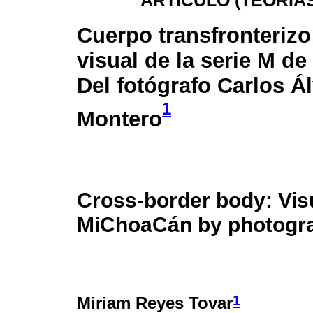
ARTÍCULO (TEORÍA
Cuerpo transfronterizo:
visual de la serie M d
Del fotógrafo Carlos Á
1
Montero
Cross-border body: Visu
MiChoaCán by photogra
1
Miriam Reyes Tovar