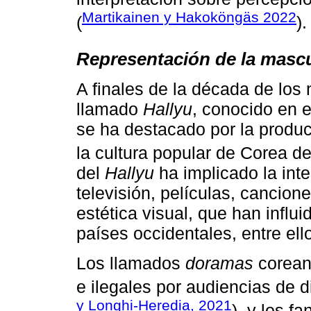
Martikainen y Hakoköngäs 2022
(
).
Representación de la mascu
A finales de la década de los
llamado
Hallyu
, conocido en e
se ha destacado por la produc
la cultura popular de Corea de
del
Hallyu
ha implicado la inte
televisión, películas, cancion
estética visual, que han infl
países occidentales, entre ell
Los llamados
doramas
coreano
e ilegales por audiencias de d
y Longhi-Heredia, 2021
), y los f