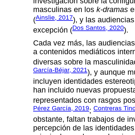
investigación sobre la config
masculinas en los
k-dramas
e
Ainslie, 2017
(
), y las audiencia
Dos Santos, 2020
excepción (
).
Cada vez más, las audiencia
a contenidos mediáticos inte
diversas sobre la masculinidad
García-Béjar, 2021
), y aunque 
incluyen identidades estereot
han incluido nuevas propuest
representados con rasgos posi
Pérez García, 2019
Contreras Tin
;
obstante, faltan trabajos de i
percepción de las identidade