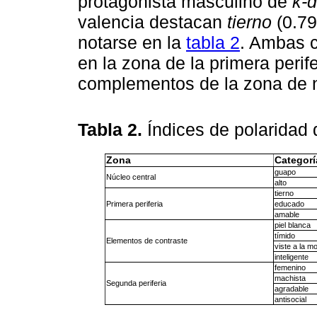
protagonista masculino de
k-
valencia destacan
tierno
(0.79
notarse en la
tabla 2
. Ambas c
en la zona de la primera perif
complementos de la zona de n
Tabla 2.
Índices de polaridad
Zona
Categorí
guapo
Núcleo central
alto
tierno
Primera periferia
educado
amable
piel blanca
tímido
Elementos de contraste
viste a la m
inteligente
femenino
machista
Segunda periferia
agradable
antisocial