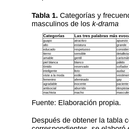
Tabla 1.
Categorías y frecuenc
masculinos de los
k-drama
Categorías
Las tres palabras más evoc
guapo
atractivo
apuesto
alto
estatura
grande
educado
respetuoso
conside
tierno
sensible
detallista
amable
gentil
carismát
piel blanca
blanco
pálido
tímido
reservado
soñador
inteligente
listo
audaz
viste a la moda
estilo
vestimen
femenino
afeminado
gay
agradable
inocente
paciente
antisocial
aburrido
despista
machista
macho
masculin
Fuente: Elaboración propia.
Después de obtener la tabla c
correspondientes, se elaboró 