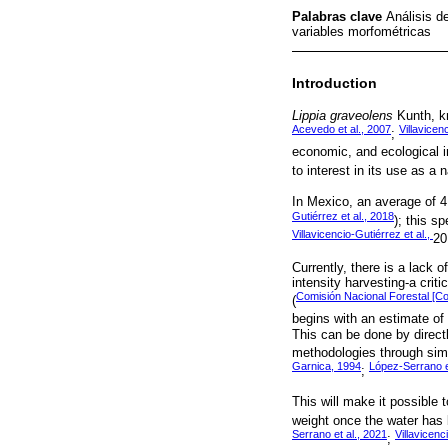
Palabras clave
Análisis d
variables morfométricas
Introduction
Lippia graveolens
Kunth, kn
Acevedo et al., 2007
Villavicen
;
economic, and ecological i
to interest in its use as a n
In Mexico, an average of 4
Gutiérrez et al., 2018
); this s
Villavicencio-Gutiérrez et al.,
20
Currently, there is a lack o
intensity harvesting-a cri
Comisión Nacional Forestal [Co
(
begins with an estimate of 
This can be done by directl
methodologies through simp
Garnica, 1994
López-Serrano e
;
This will make it possible t
weight once the water has 
Serrano et al., 2021
Villavicenc
;