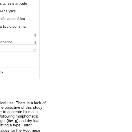
itar este artículo
 Analytics
ción automática
artículo por email
s
cionados
nk
ical use. There is a lack of
he objective of this study
der to generate biomass
e following morphometric
ght (
flw
, g) and dry leaf
ting a type I error
alues for the Root mean