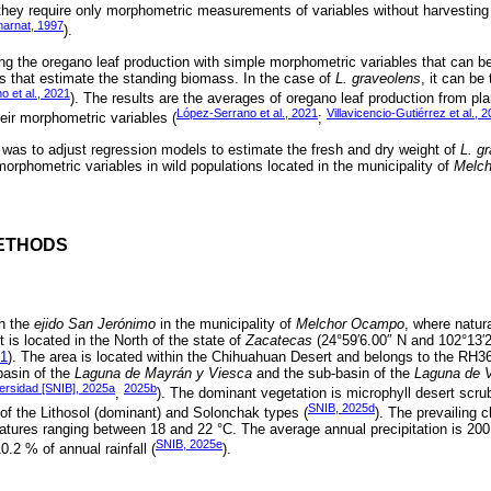
s they require only morphometric measurements of variables without harvesting 
arnat, 1997
).
ing the oregano leaf production with simple morphometric variables that can b
s that estimate the standing biomass. In the case of
L. graveolens
, it can be
 et al., 2021
). The results are the averages of oregano leaf production from plan
López-Serrano et al., 2021
Villavicencio-Gutiérrez et al., 
eir morphometric variables (
;
y was to adjust regression models to estimate the fresh and dry weight of
L. g
morphometric variables in wild populations located in the municipality of
Melc
ETHODS
in the
ejido San Jerónimo
in the municipality of
Melchor Ocampo
, where natur
t is located in the North of the state of
Zacatecas
(24°59′6.00″ N and 102°13′2
 1
). The area is located within the Chihuahuan Desert and belongs to the RH
 basin of the
Laguna de Mayrán y Viesca
and the sub-basin of the
Laguna de 
ersidad [SNIB], 2025a
2025b
,
). The dominant vegetation is microphyll desert scru
SNIB, 2025d
e of the Lithosol (dominant) and Solonchak types (
). The prevailing c
tures ranging between 18 and 22 °C. The average annual precipitation is 2
SNIB, 2025e
0.2 % of annual rainfall (
).