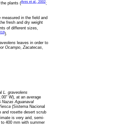
Ares et al., 2002
the plants (
;
e measured in the field and
 the fresh and dry weight
ts of different sizes,
2018
).
raveolens
leaves in order to
hor Ocampo
,
Zacatecas
,
al
L. graveolens
.00″ W), at an average
36
Nazas Aguanaval
Viesca
(Sistema Nacional
b and rosette desert scrub
limate is very arid, semi-
00 to 400 mm with summer