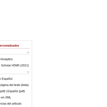
Personalizados
 Analytics
 Scholar H5M5 (
2021
)
en
Español
ágina del texto (beta)
(pdf)
| Español (pdf)
lo en XML
cias del artículo