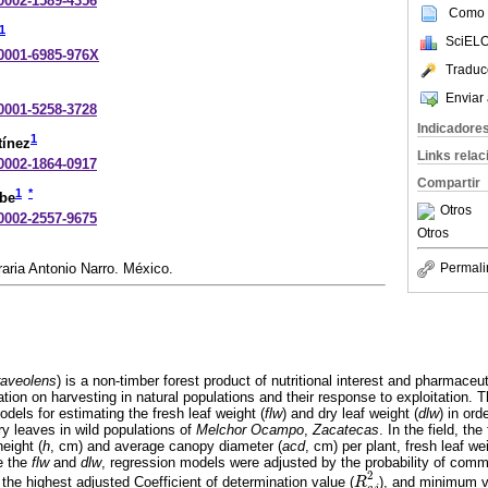
-0002-1589-4356
Como c
1
SciELO
-0001-6985-976X
Traduc
Enviar 
-0001-5258-3728
Indicadore
1
tínez
Links rela
-0002-1864-0917
Compartir
1
*
ibe
Otros
-0002-2557-9675
Otros
Permali
aria Antonio Narro. México.
raveolens
) is a non-timber forest product of nutritional interest and pharmaceut
ation on harvesting in natural populations and their response to exploitation. T
dels for estimating the fresh leaf weight (
flw
) and dry leaf weight (
dlw
) in or
dry leaves in wild populations of
Melchor Ocampo
,
Zacatecas
. In the field, th
eight (
h
, cm) and average canopy diameter (
acd
, cm) per plant, fresh leaf wei
te the
flw
and
dlw
, regression models were adjusted by the probability of commit
2
 the highest adjusted Coefficient of determination value (
), and minimum v
R
R
a
j
2
a
j