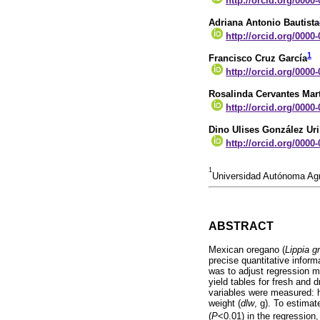
http://orcid.org/0000
Adriana Antonio Bautista
http://orcid.org/0000
1
Francisco Cruz García
http://orcid.org/0000
Rosalinda Cervantes Mar
http://orcid.org/0000
Dino Ulises González Ur
http://orcid.org/0000
1
Universidad Autónoma Agr
ABSTRACT
Mexican oregano (
Lippia g
precise quantitative inform
was to adjust regression mo
yield tables for fresh and 
variables were measured: h
weight (
dlw
, g). To estima
(
P
<0.01) in the regression,