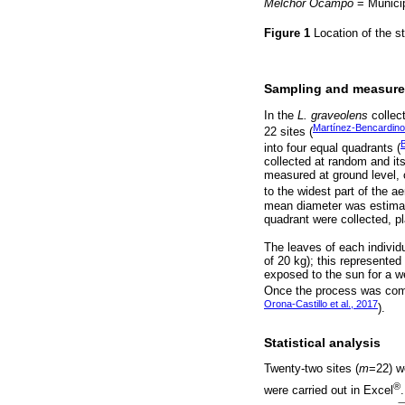
Melchor Ocampo
= Municip
Figure 1
Location of the s
Sampling and measurem
In the
L. graveolens
collec
Martínez-Bencardino
22 sites (
into four equal quadrants (
collected at random and it
measured at ground level, c
to the widest part of the a
mean diameter was estimat
quadrant were collected, pl
The leaves of each individ
of 20 kg); this represented 
exposed to the sun for a w
Once the process was compl
Orona-Castillo et al., 2017
).
Statistical analysis
Twenty-two sites (
m
=22) we
®
were carried out in Excel