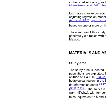
in their cost efficiency, a
López-Serrano et al., 2021
Sem
;
Estimates involve correlat
adjusting regression model
Ares et al., 2002
López-Serrano
(
;
based on one or more of th
The objective of this stud
generate yield tables with 
Mexico.
MATERIALS AND M
Study area
The study area is located 
populations are exploited. I
altitude of 1 450 m (
Figure
hydrological region, in the
Biodiv
de Información sobre
SNIB, 2025c
(
). The soils ar
warm (BWhw), with tempera
rains, equivalent to 5 and 1