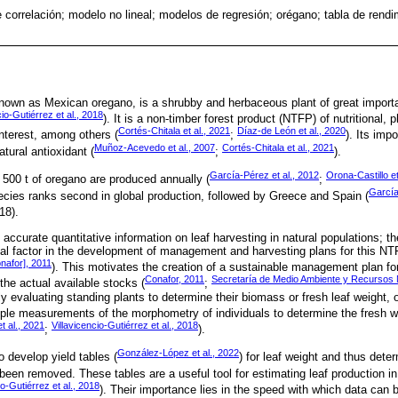
e correlación; modelo no lineal; modelos de regresión; orégano; tabla de rend
own as Mexican oregano, is a shrubby and herbaceous plant of great import
cio-Gutiérrez et al., 2018
). It is a non-timber forest product (NTFP) of nutritional,
Cortés-Chitala et al., 2021
Díaz-de León et al., 2020
nterest, among others (
;
). Its imp
Muñoz-Acevedo et al., 2007
Cortés-Chitala et al., 2021
atural antioxidant (
;
).
García-Pérez et al., 2012
Orona-Castillo et
 500 t of oregano are produced annually (
;
García
pecies ranks second in global production, followed by Greece and Spain (
18).
f accurate quantitative information on leaf harvesting in natural populations; th
tical factor in the development of management and harvesting plans for this N
nafor], 2011
). This motivates the creation of a sustainable management plan f
Conafor, 2011
Secretaría de Medio Ambiente y Recursos 
the actual available stocks (
;
y evaluating standing plants to determine their biomass or fresh leaf weight, 
le measurements of the morphometry of individuals to determine the fresh we
t al., 2021
Villavicencio-Gutiérrez et al., 2018
;
).
González-López et al., 2022
o develop yield tables (
) for leaf weight and thus dete
been removed. These tables are a useful tool for estimating leaf production i
io-Gutiérrez et al., 2018
). Their importance lies in the speed with which data can b