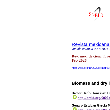
Revista mexicana 
versión impresa
ISSN
2007-
Rev. mex. de cienc. for
Feb-2026
https://doi.org/10.29298/rmcf.v
Biomass and dry l
Héctor Darío González L
http://orcid.org/0009
Genaro Esteban García 