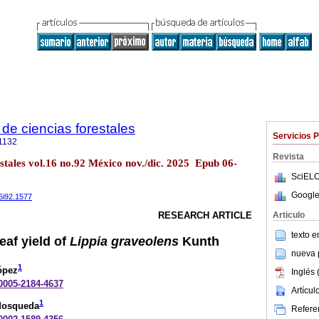
de ciencias forestales
Servicios 
1132
Revista
estales vol.16 no.92 México nov./dic. 2025 Epub 06-
SciELO
Google
16i92.1577
Articulo
RESEARCH ARTICLE
texto 
eaf yield of
Lippia graveolens
Kunth
nueva p
1
ópez
Inglés 
-0005-2184-4637
Artícu
1
Mosqueda
Referen