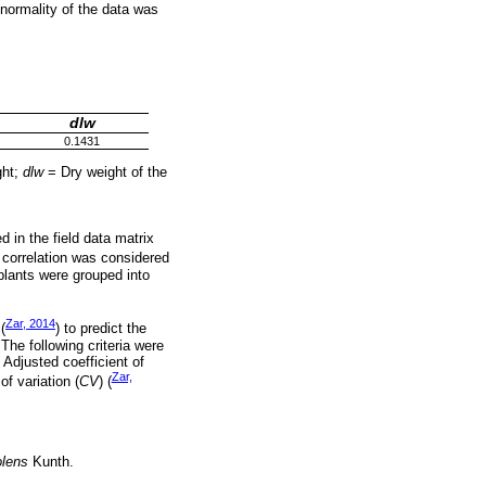
normality of the data was
dlw
0.1431
ght;
dlw
= Dry weight of the
d in the field data matrix
t correlation was considered
 plants were grouped into
Zar, 2014
 (
) to predict the
. The following criteria were
 Adjusted coefficient of
Zar,
of variation (
CV
) (
olens
Kunth.