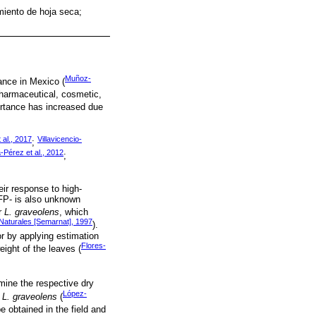
imiento de hoja seca;
Muñoz-
ance in Mexico (
 pharmaceutical, cosmetic,
ortance has increased due
 al., 2017
Villavicencio-
;
-Pérez et al., 2012
;
eir response to high-
TFP- is also unknown
or
L. graveolens
, which
Naturales [Semarnat], 1997
).
or by applying estimation
Flores-
ight of the leaves (
rmine the respective dry
López-
n
L. graveolens
(
e obtained in the field and