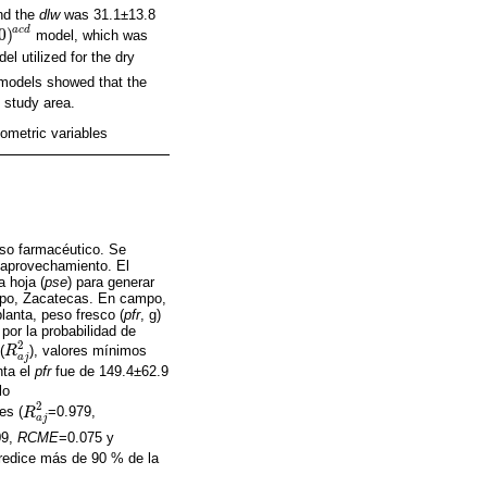
nd the
dlw
was 31.1±13.8
a
c
d
0
)
model, which was
l utilized for the dry
models showed that the
 study area.
hometric variables
uso farmacéutico. Se
l aprovechamiento. El
a hoja (
pse
) para generar
mpo, Zacatecas. En campo,
planta, peso fresco (
pfr
, g)
or la probabilidad de
2
(
), valores mínimos
R
R
a
j
2
a
j
nta el
pfr
fue de 149.4±62.9
lo
2
es (
=0.979,
R
R
a
j
2
a
j
09,
RCME
=0.075 y
edice más de 90 % de la