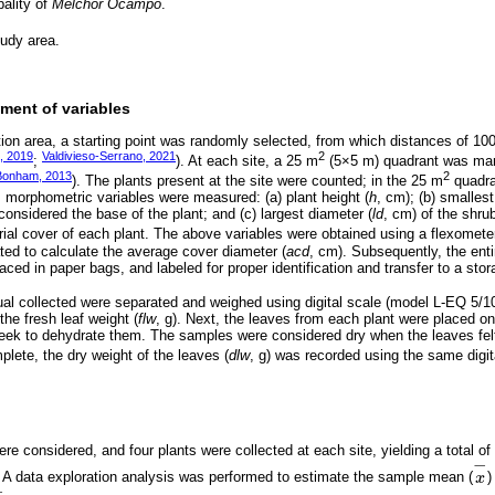
ality of
Melchor Ocampo
.
tudy area.
ent of variables
tion area, a starting point was randomly selected, from which distances of 1
, 2019
Valdivieso-Serrano, 2021
2
;
). At each site, a 25 m
(5×5 m) quadrant was mar
Bonham, 2013
2
). The plants present at the site were counted; in the 25 m
quadra
s morphometric variables were measured: (a) plant height (
h
, cm); (b) smallest
onsidered the base of the plant; and (c) largest diameter (
ld
, cm) of the shru
erial cover of each plant. The above variables were obtained using a flexomet
ed to calculate the average cover diameter (
acd
, cm). Subsequently, the ent
aced in paper bags, and labeled for proper identification and transfer to a stor
ual collected were separated and weighed using digital scale (model L-EQ 5/
the fresh leaf weight (
flw
, g). Next, the leaves from each plant were placed on
eek to dehydrate them. The samples were considered dry when the leaves felt 
ete, the dry weight of the leaves (
dlw
, g) was recorded using the same digit
re considered, and four plants were collected at each site, yielding a total of
−
. A data exploration analysis was performed to estimate the sample mean (
x
)
x
-
−