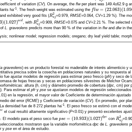
oefficient of variation (
CV
). On average, the
flw
per plant was 149.4±62.9 g a
-1
=
(
22.063
)
(
1.05
lants ha
. The fresh weight was estimated using the
f
f
l
w
l
w
=
22.063
1.050
a
c
d
2
and exhibited very good fits (
=0.979,
RMSE
=0.064,
CV
=1.29 %). The mode
R
R
a
j
2
a
j
2
a
c
d
3
)
(
1.027
)
, with
=0.909,
RMSE
=0.075 and
CV
=2.21 %. The selected 
27
a
c
d
R
R
a
j
2
a
j
of
L. graveolens
predicts more than 90 % of the variation in
flw
and
dlw
in the
lysis; nonlinear model; regression models; oregano; dry leaf yield table; morp
ia graveolens
) es un producto forestal no maderable de interés alimenticio y 
titativa precisa sobre la cosecha en poblaciones naturales y su respuesta a
dio fue ajustar modelos de regresión para estimar peso fresco (
pfr
) y seco de l
biomasa de hojas frescas y secas en poblaciones silvestres de Melchor Oca
orfométricas: altura (
h
, cm) y diámetro promedio de cobertura (
dpc
, cm) por 
g). Para estimar el
pfr
y
pse
se ajustaron modelos de regresión seleccionados p
.01) en la regresión, el mayor valor de Coeficiente de determinación ajustado 
edio del error (
RCME
) y Coeficiente de variación (
CV
). En promedio, por pla
-1
La densidad fue de 8 272 plantas ha
. El peso fresco se estimó con el mode
p
c
el cual resultó altamente significativo (
P
<0.01) y presentó excelentes ajust
2
d
p
c
=
(
10.933
)
(
1.027
)
. El modelo para el peso seco fue
con
=0.9
p
p
s
s
e
e
=
10.933
1.027
d
p
c
R
R
a
j
2
a
j
eleccionados mostraron que la variable morfométrica
dpc
de
L. graveolens
pr
r
y
pse
en el área de estudio.