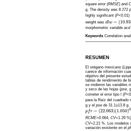
square error (
RMSE
) and C
g. The density was 8 272 p
highly significant (
P
<0.01) 
=
(
10.93
weight was
d
d
l
l
w
w
=
10.933
1.0
morphometric variable
acd
Keywords
Correlation ana
RESUMEN
El orégano mexicano (
Lipp
carece de información cuan
objetivo del presente estu
tablas de rendimiento de 
se midieron las variables m
y seco de las hojas (
pse
, 
cometer el error tipo I (
P
<0
para la Raíz del cuadrado m
g y el
pse
de 31.1±13.8 g. 
d
=
(
22.063
)
(
1.050
)
p
p
f
f
r
=
r
22.063
1.050
d
p
c
RCME
=0.064,
CV
=1.29 %)
CV
=2.21 %. Los modelos s
variación existente en el
pf