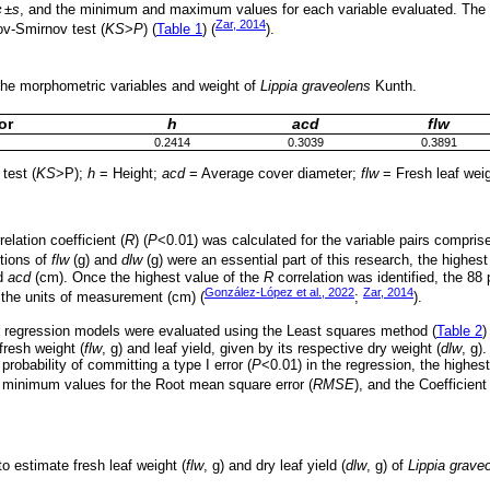
x
±s
, and the minimum and maximum values for each variable evaluated. The 
-
Zar, 2014
v-Smirnov test (
KS
>
P
) (
Table 1
) (
).
 the morphometric variables and weight of
Lippia graveolens
Kunth.
or
h
acd
flw
0.2414
0.3039
0.3891
test (
KS
>P);
h
= Height;
acd
= Average cover diameter;
flw
= Fresh leaf wei
elation coefficient (
R
) (
P
<0.01) was calculated for the variable pairs comprise
ctions of
flw
(g) and
dlw
(g) were an essential part of this research, the highes
d
acd
(cm). Once the highest value of the
R
correlation was identified, the 88
González-López et al., 2022
Zar, 2014
in the units of measurement (cm) (
;
).
r regression models were evaluated using the Least squares method (
Table 2
)
fresh weight (
flw
, g) and leaf yield, given by its respective dry weight (
dlw
, g)
probability of committing a type I error (
P
<0.01) in the regression, the highest
, minimum values for the Root mean square error (
RMSE
), and the Coefficient 
o estimate fresh leaf weight (
flw
, g) and dry leaf yield (
dlw
, g) of
Lippia grave