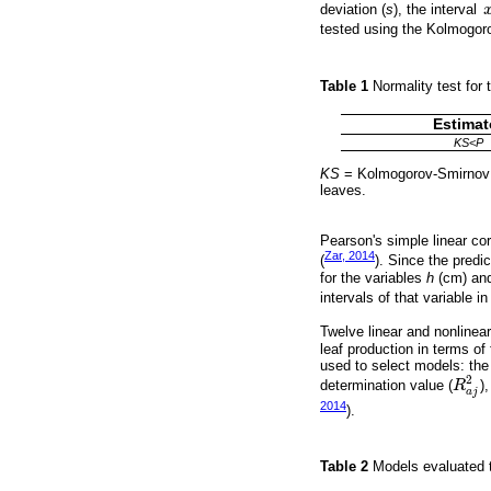
deviation (
s
), the interval
x
tested using the Kolmogoro
Table 1
Normality test for
Estimat
KS
<
P
KS
= Kolmogorov-Smirnov 
leaves.
Pearson's simple linear corr
Zar, 2014
(
). Since the predi
for the variables
h
(cm) an
intervals of that variable 
Twelve linear and nonlinea
leaf production in terms of 
used to select models: the 
2
determination value (
R
)
R
a
j
2
a
j
2014
).
Table 2
Models evaluated t