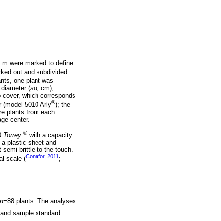
00 m were marked to define
ked out and subdivided
nts, one plant was
 diameter (
sd
, cm),
b cover, which corresponds
®
er (model 5010 Arly
); the
ire plants from each
age center.
®
10
Torrey
with a capacity
 a plastic sheet and
semi-brittle to the touch.
Conafor, 2011
al scale (
;
n
=88 plants. The analyses
 and sample standard